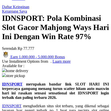
Q
Daftar Keinginan
Keranjang Saya
QV Baby
IDNSPORT: Pola Kombinasi
R
Slot Gacor Mahjong Ways Hari
Real Shades
Ini Dengan Win Rate 97%
Red Castle
Serendah
Rp 77.777
Ribbon Madness
Earn
1.000.000
-
5.000.000
Bonus
S
Use Installment Options from
.
Laarn more
Available for :
Sebamed
home delivery
store pickup
Silver Cross
IDNSPORT
merupakan bandar link SLOT HARI INI
Simply Idea
terpercaya gampang menang turun scatter hitam auto maxwin
hari ini rasakan sensasi sensational slot IDNSPORT login
Skip Hop
terbaik dan paling terbaru 2026.
Spectra
IDNSPORT
menghadirkan situs slot terbaru, yang dikenal sebagai
layanan luar negeri terbaik no 1 buat para pecinta slot online