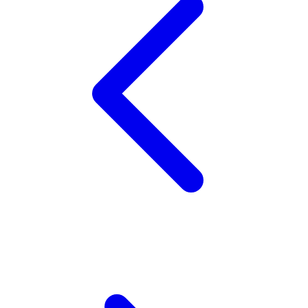
Xootz
Y
Yamatoya
Z
Zaxy
Zoggs
0-9
4Moms
59S