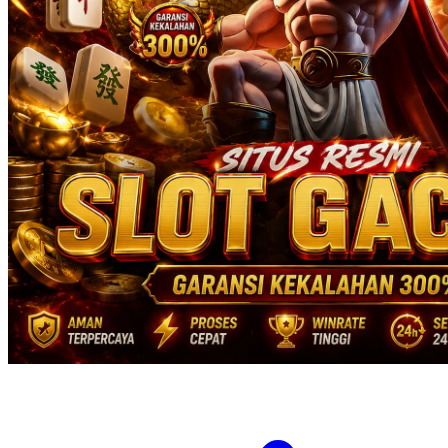
Twistshake
TY Toys
U
V
Veja
Vitaflow
Vtech
W
Waterland
Wellness
X