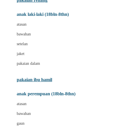
pakaian renang
Bumkins
anak laki-laki (18bln-8thn)
C
atasan
Cetaphil
bawahan
Chicco
setelan
Childlife
jaket
Clevamama
pakaian dalam
Cocolatte
Cottonseeds
pakaian ibu hamil
Cozy N Safe
anak perempuan (18bln-8thn)
Crane
atasan
Cybex
bawahan
D
gaun