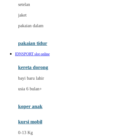
Dae Organics
setelan
Docare
jaket
Doona
pakaian dalam
Down To Earth
Drew
pakaian tidur
Dr. Brown's
IDNSPORT slot online
E
kereta dorong
ELC
bayi baru lahir
Ergobaby
usia 6 bulan+
Expert Care
koper anak
Ezyroller
kursi mobil
F
0-13 Kg
Felt So Sweet