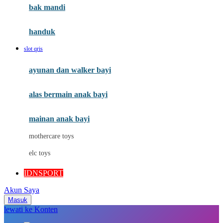
Moby
bak mandi
Momami
handuk
Mothercare
slot qris
Mustela
ayunan dan walker bayi
My Buddy Tag
My K
alas bermain anak bayi
N
mainan anak bayi
Naif
mothercare toys
Nike
elc toys
Nordic Natural
IDNSPORT
Nuby
Akun Saya
Nuna
Masuk
lewati ke Konten
O