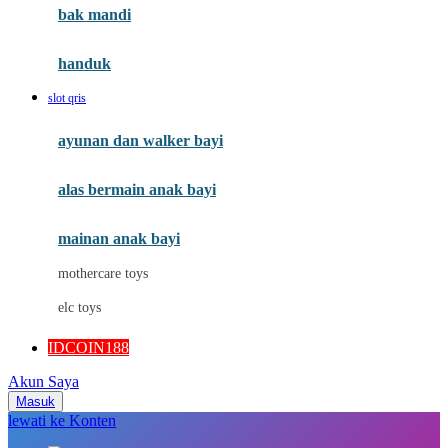
Moby
bak mandi
Momami
handuk
Mothercare
slot qris
Mustela
ayunan dan walker bayi
My Buddy Tag
My K
alas bermain anak bayi
N
mainan anak bayi
Naif
mothercare toys
Nike
elc toys
Nordic Natural
IDCOIN188
Nuby
Akun Saya
Nuna
Masuk
lewati ke Konten
O