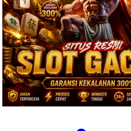
Twistshake
TY Toys
U
V
Veja
Vitaflow
Vtech
W
Waterland
Wellness
X