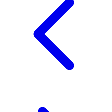
Xootz
Y
Yamatoya
Z
Zaxy
Zoggs
0-9
4Moms
59S