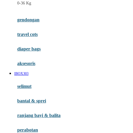
0-36 Kg
Fisher Price
Flipper
gendongan
Friends Of Sally
travel cots
G
diaper bags
Gb
Geko
aksesoris
Graco
IBOX303
Gund
selimut
H
bantal & sprei
Habbie
Haenim
ranjang bayi & balita
Happy Horse
perabotan