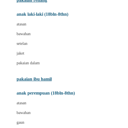
pakaian renang
Bumkins
anak laki-laki (18bln-8thn)
C
atasan
Cetaphil
bawahan
Chicco
setelan
Childlife
jaket
Clevamama
pakaian dalam
Cocolatte
Cottonseeds
pakaian ibu hamil
Cozy N Safe
anak perempuan (18bln-8thn)
Crane
atasan
Cybex
bawahan
D
gaun