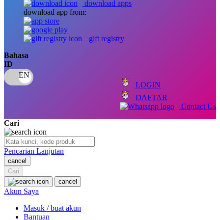
download apps
download app from:
Oh Ma Grain
Okiedog
gift registry
P
Bahasa
ID
Peachy
LOGIN
Phil & Ted's
DAFTAR
Philips Avent
Contact Us
Pigeon
Cari
Playgro
Pencarian Lanjutan
Poled Global
cancel
Cari
Ponycycle
cancel
Puma
Akun Saya
Pureats
Masuk / buat akun
Bantuan