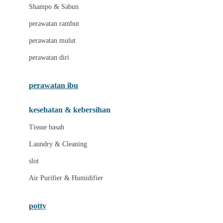
London Taxi
Shampo & Sabun
Love To Dream
perawatan rambut
perawatan mulut
M
perawatan diri
Magformers
Mama's Choice
perawatan ibu
Mamas&Papas
kesehatan & kebersihan
Mamaway
Tissue basah
Maxi Cosi
Laundry & Cleaning
Megabloks
slot
Micro
Air Purifier & Humidifier
MiDeer
Mimi & Lula
potty
Mini Monkey