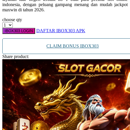
Squishmallows
indonesia, dengan peluang gampang menang dan mudah jackpot
maxwin di tahun 2026.
Starbooks
choose qty
Stick-O
Stokke
DAFTAR IBOX303 APK
IBOX303 LOGIN
Sudocrem
CLAIM BONUS IBOX303
Sumimo
Share product:
Sunnylife
Sun-Staches
Swimava
T
Tommee Tippee
Trunki
Tutti Bambini