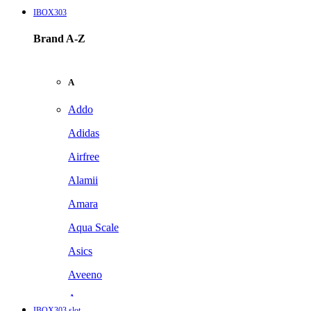
IBOX303
Brand A-Z
A
Addo
Adidas
Airfree
Alamii
Amara
Aqua Scale
Asics
Aveeno
Awan
IBOX303 slot