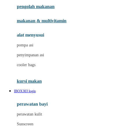
pengolah makanan
Joolz
Jujube
makanan & multivitamin
K
alat menyusui
Kiddycuts
pompa asi
Kumon
penyimpanan asi
L
cooler bags
Leapfrog
kursi makan
Leclerc
IBOX303 login
Lee Vierra
Lillebaby
perawatan bayi
Little Bird Told Me
perawatan kulit
Little Miss Janis
Sunscreen