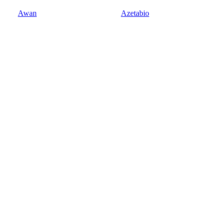
Awan
Azetabio