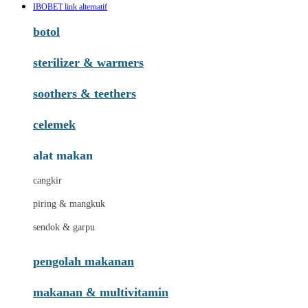
IBOBET link alternatif
botol
sterilizer & warmers
soothers & teethers
celemek
alat makan
cangkir
piring & mangkuk
sendok & garpu
pengolah makanan
makanan & multivitamin