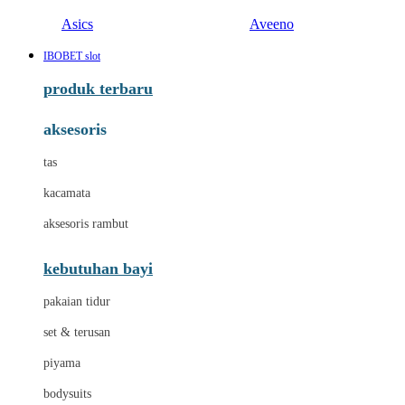
Asics
Aveeno
IBOBET slot
produk terbaru
aksesoris
tas
kacamata
aksesoris rambut
kebutuhan bayi
pakaian tidur
set & terusan
piyama
bodysuits