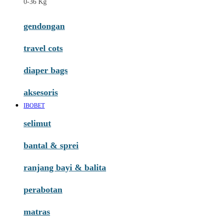
0-36 Kg
gendongan
travel cots
diaper bags
aksesoris
IBOBET
selimut
bantal & sprei
ranjang bayi & balita
perabotan
matras