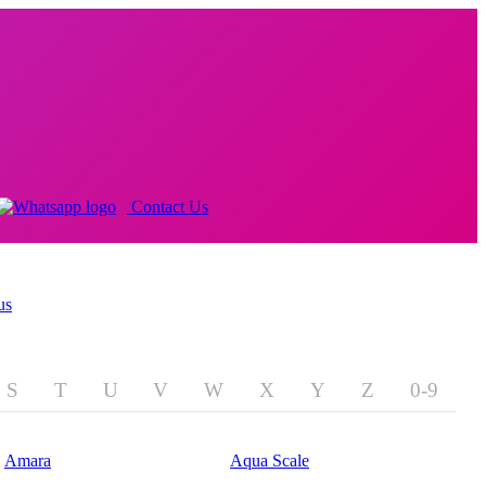
Contact Us
us
S
T
U
V
W
X
Y
Z
0-9
Amara
Aqua Scale