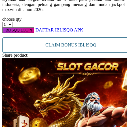
Squishmallows
indonesia, dengan peluang gampang menang dan mudah jackpot
maxwin di tahun 2026.
Starbooks
choose qty
Stick-O
Stokke
DAFTAR IBLISQQ APK
IBLISQQ LOGIN
Sudocrem
CLAIM BONUS IBLISQQ
Sumimo
Share product:
Sunnylife
Sun-Staches
Swimava
T
Tommee Tippee
Trunki
Tutti Bambini