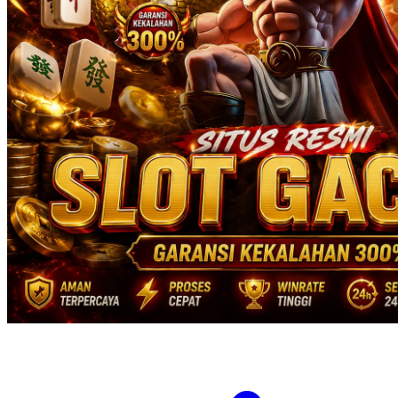
Twistshake
TY Toys
U
V
Veja
Vitaflow
Vtech
W
Waterland
Wellness
X