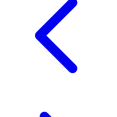
Xootz
Y
Yamatoya
Z
Zaxy
Zoggs
0-9
4Moms
59S