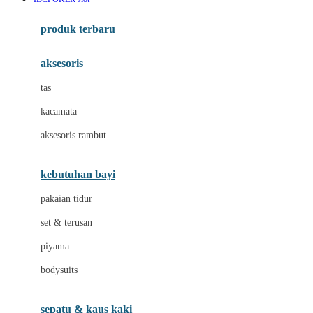
Azetabio
produk terbaru
B
aksesoris
Baabaasheepz
tas
Babiators
kacamata
Baby Dove
aksesoris rambut
Baby Jogger
Baby Rovega
kebutuhan bayi
Babybee
pakaian tidur
Banana Boat
set & terusan
Banz
piyama
Barbie
bodysuits
Beaba
Beauty Barn
sepatu & kaus kaki