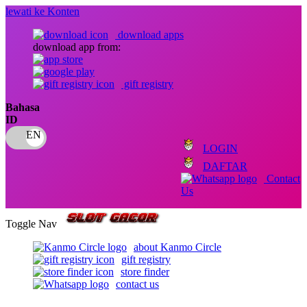
lewati ke Konten
download apps
download app from:
gift registry
Bahasa
ID
LOGIN
DAFTAR
Contact
Us
Toggle Nav
about Kanmo Circle
gift registry
store finder
contact us