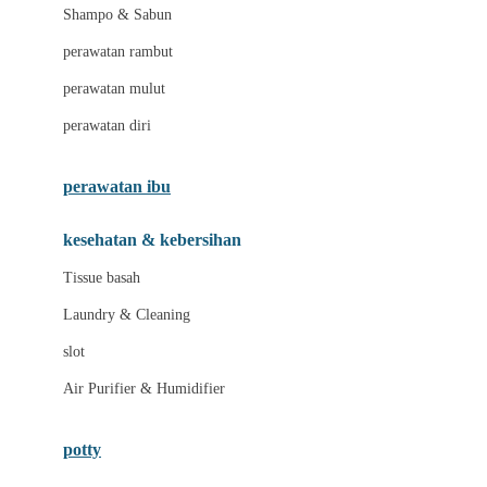
London Taxi
Shampo & Sabun
Love To Dream
perawatan rambut
perawatan mulut
M
perawatan diri
Magformers
Mama's Choice
perawatan ibu
Mamas&Papas
kesehatan & kebersihan
Mamaway
Tissue basah
Maxi Cosi
Laundry & Cleaning
Megabloks
slot
Micro
Air Purifier & Humidifier
MiDeer
Mimi & Lula
potty
Mini Monkey