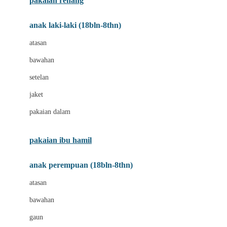
pakaian renang
Bumkins
anak laki-laki (18bln-8thn)
C
atasan
Cetaphil
bawahan
Chicco
setelan
Childlife
jaket
Clevamama
pakaian dalam
Cocolatte
Cottonseeds
pakaian ibu hamil
Cozy N Safe
anak perempuan (18bln-8thn)
Crane
atasan
Cybex
bawahan
D
gaun