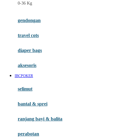
0-36 Kg
Fisher Price
Flipper
gendongan
Friends Of Sally
travel cots
G
diaper bags
Gb
Geko
aksesoris
Graco
IBCPOKER
Gund
selimut
H
bantal & sprei
Habbie
Haenim
ranjang bayi & balita
Happy Horse
perabotan