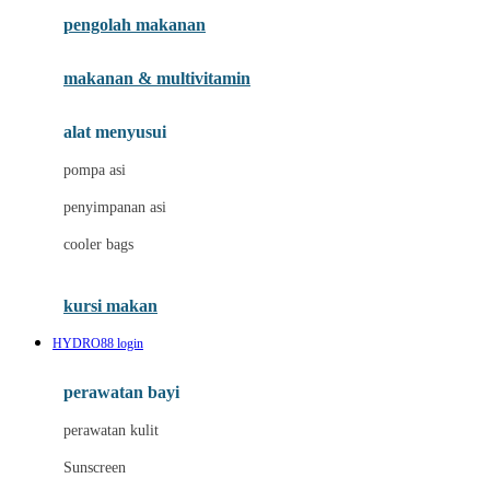
pengolah makanan
Joolz
Jujube
makanan & multivitamin
K
alat menyusui
Kiddycuts
pompa asi
Kumon
penyimpanan asi
L
cooler bags
Leapfrog
kursi makan
Leclerc
HYDRO88 login
Lee Vierra
Lillebaby
perawatan bayi
Little Bird Told Me
perawatan kulit
Little Miss Janis
Sunscreen