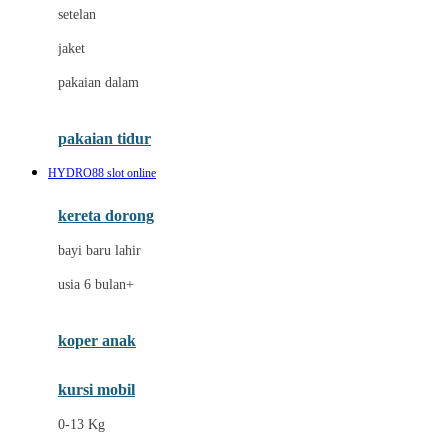
Dae Organics
setelan
Docare
jaket
Doona
pakaian dalam
Down To Earth
Drew
pakaian tidur
Dr. Brown's
HYDRO88 slot online
E
kereta dorong
ELC
bayi baru lahir
Ergobaby
usia 6 bulan+
Expert Care
koper anak
Ezyroller
kursi mobil
F
0-13 Kg
Felt So Sweet