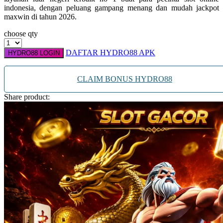
Squishmallows
indonesia, dengan peluang gampang menang dan mudah jackpot
maxwin di tahun 2026.
Starbooks
choose qty
Stick-O
Stokke
DAFTAR HYDRO88 APK
HYDRO88 LOGIN
Sudocrem
CLAIM BONUS HYDRO88
Sumimo
Share product:
Sunnylife
Sun-Staches
Swimava
T
Tommee Tippee
Trunki
Tutti Bambini