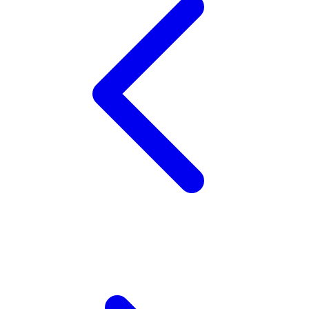
Xootz
Y
Yamatoya
Z
Zaxy
Zoggs
0-9
4Moms
59S