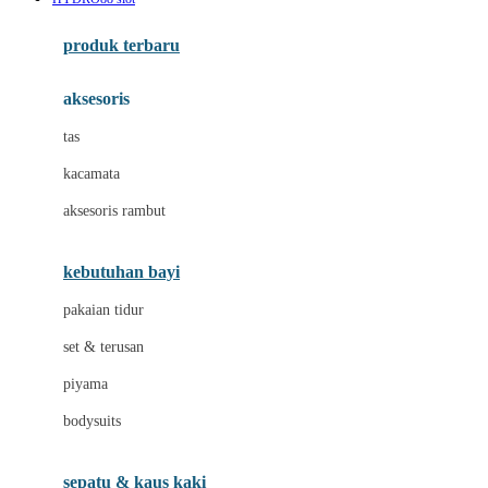
Azetabio
produk terbaru
B
aksesoris
Baabaasheepz
tas
Babiators
kacamata
Baby Dove
aksesoris rambut
Baby Jogger
Baby Rovega
kebutuhan bayi
Babybee
pakaian tidur
Banana Boat
set & terusan
Banz
piyama
Barbie
bodysuits
Beaba
Beauty Barn
sepatu & kaus kaki