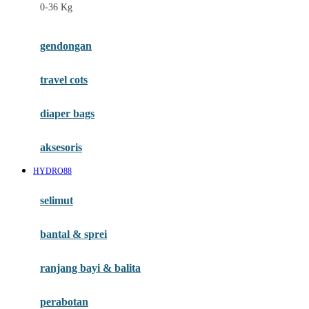
0-36 Kg
Fisher Price
Flipper
gendongan
Friends Of Sally
travel cots
G
diaper bags
Gb
Geko
aksesoris
Graco
HYDRO88
Gund
selimut
H
bantal & sprei
Habbie
Haenim
ranjang bayi & balita
Happy Horse
perabotan