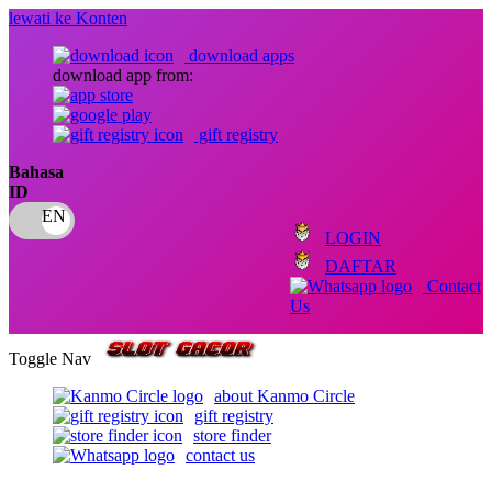
lewati ke Konten
download apps
download app from:
gift registry
Bahasa
ID
LOGIN
DAFTAR
Contact
Us
Toggle Nav
about Kanmo Circle
gift registry
store finder
contact us