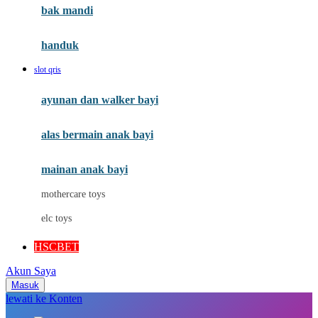
Moby
bak mandi
Momami
handuk
Mothercare
slot qris
Mustela
ayunan dan walker bayi
My Buddy Tag
My K
alas bermain anak bayi
N
mainan anak bayi
Naif
mothercare toys
Nike
elc toys
Nordic Natural
HSCBET
Nuby
Akun Saya
Nuna
Masuk
lewati ke Konten
O