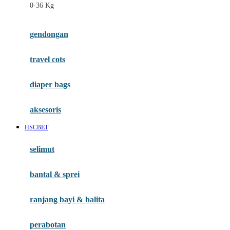
0-36 Kg
Fisher Price
Flipper
gendongan
Friends Of Sally
travel cots
G
diaper bags
Gb
Geko
aksesoris
Graco
HSCBET
Gund
selimut
H
bantal & sprei
Habbie
Haenim
ranjang bayi & balita
Happy Horse
perabotan