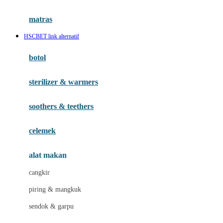
Happy Tummy
Hauck
matras
Havaianas
HSCBET link alternatif
Hegen
botol
Hot Wheels
sterilizer & warmers
Hybrid
soothers & teethers
I
Inlacta DHA
celemek
Interlac
alat makan
Ivenet
cangkir
J
piring & mangkuk
Jack N Jill
sendok & garpu
Joie