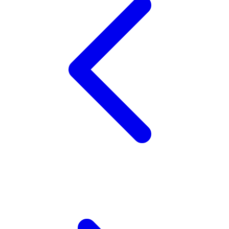
Xootz
Y
Yamatoya
Z
Zaxy
Zoggs
0-9
4Moms
59S