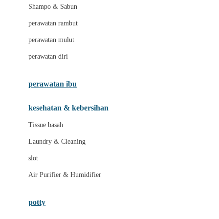
London Taxi
Shampo & Sabun
Love To Dream
perawatan rambut
perawatan mulut
M
perawatan diri
Magformers
Mama's Choice
perawatan ibu
Mamas&Papas
kesehatan & kebersihan
Mamaway
Tissue basah
Maxi Cosi
Laundry & Cleaning
Megabloks
slot
Micro
Air Purifier & Humidifier
MiDeer
Mimi & Lula
potty
Mini Monkey