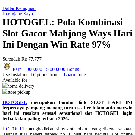
Q
Daftar Keinginan
Keranjang Saya
QV Baby
HOTOGEL: Pola Kombinasi
R
Slot Gacor Mahjong Ways Hari
Real Shades
Ini Dengan Win Rate 97%
Red Castle
Serendah
Rp 77.777
Ribbon Madness
Earn
1.000.000
-
5.000.000
Bonus
S
Use Installment Options from
.
Laarn more
Available for :
Sebamed
home delivery
store pickup
Silver Cross
HOTOGEL
merupakan bandar link SLOT HARI INI
Simply Idea
terpercaya gampang menang turun scatter hitam auto maxwin
hari ini rasakan sensasi sensational slot HOTOGEL login
Skip Hop
terbaik dan paling terbaru 2026.
Spectra
HOTOGEL
menghadirkan situs slot terbaru, yang dikenal sebagai
layanan luar negeri terbaik no 1 buat para pecinta slot online