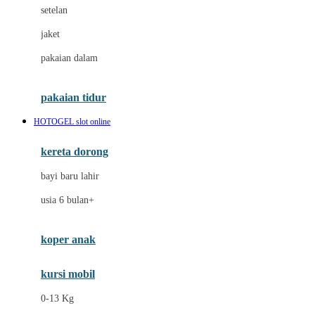
Dae Organics
setelan
Docare
jaket
Doona
pakaian dalam
Down To Earth
Drew
pakaian tidur
Dr. Brown's
HOTOGEL slot online
E
kereta dorong
ELC
bayi baru lahir
Ergobaby
usia 6 bulan+
Expert Care
koper anak
Ezyroller
kursi mobil
F
0-13 Kg
Felt So Sweet