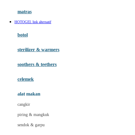
Happy Tummy
Hauck
matras
Havaianas
HOTOGEL link alternatif
Hegen
botol
Hot Wheels
sterilizer & warmers
Hybrid
soothers & teethers
I
Inlacta DHA
celemek
Interlac
alat makan
Ivenet
cangkir
J
piring & mangkuk
Jack N Jill
sendok & garpu
Joie