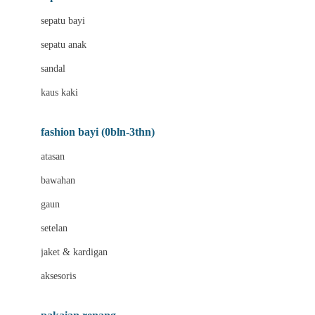
Bio Oil
sepatu bayi
Biolane
sepatu anak
Bite Fighters
sandal
Bizzi Growin
kaus kaki
Blackmores
fashion bayi (0bln-3thn)
Blooming Marvellous
atasan
Bonnels
bawahan
Bravado
gaun
Bruder
setelan
Brush Baby
jaket & kardigan
Buds Organics
aksesoris
Bugaboo
Buggygear