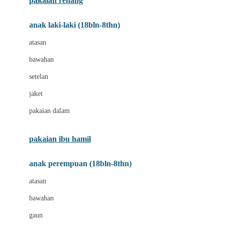
pakaian renang
Bumkins
anak laki-laki (18bln-8thn)
C
atasan
Cetaphil
bawahan
Chicco
setelan
Childlife
jaket
Clevamama
pakaian dalam
Cocolatte
Cottonseeds
pakaian ibu hamil
Cozy N Safe
anak perempuan (18bln-8thn)
Crane
atasan
Cybex
bawahan
D
gaun