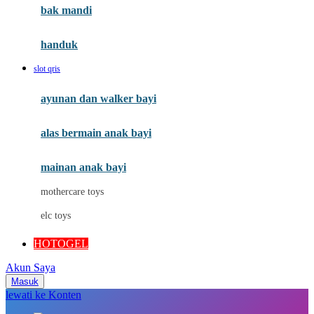
Moby
bak mandi
Momami
handuk
Mothercare
slot qris
Mustela
ayunan dan walker bayi
My Buddy Tag
My K
alas bermain anak bayi
N
mainan anak bayi
Naif
mothercare toys
Nike
elc toys
Nordic Natural
HOTOGEL
Nuby
Akun Saya
Nuna
Masuk
lewati ke Konten
O