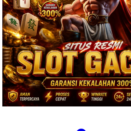
Twistshake
TY Toys
U
V
Veja
Vitaflow
Vtech
W
Waterland
Wellness
X