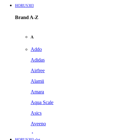
HORUS303
Brand A-Z
A
Addo
Adidas
Airfree
Alamii
Amara
Aqua Scale
Asics
Aveeno
Awan
HORUS303 slot