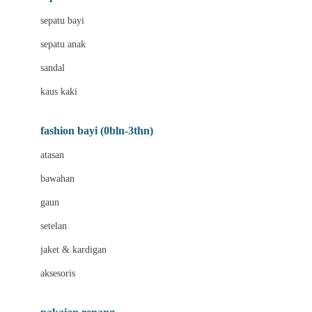
Bio Oil
sepatu bayi
Biolane
sepatu anak
Bite Fighters
sandal
Bizzi Growin
kaus kaki
Blackmores
fashion bayi (0bln-3thn)
Blooming Marvellous
atasan
Bonnels
bawahan
Bravado
gaun
Bruder
setelan
Brush Baby
jaket & kardigan
Buds Organics
aksesoris
Bugaboo
Buggygear