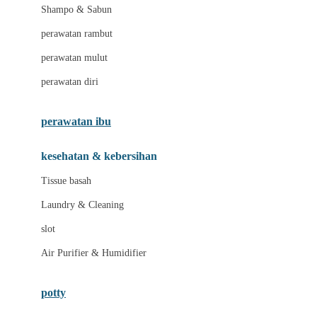
London Taxi
Shampo & Sabun
Love To Dream
perawatan rambut
perawatan mulut
M
perawatan diri
Magformers
Mama's Choice
perawatan ibu
Mamas&Papas
kesehatan & kebersihan
Mamaway
Tissue basah
Maxi Cosi
Laundry & Cleaning
Megabloks
slot
Micro
Air Purifier & Humidifier
MiDeer
Mimi & Lula
potty
Mini Monkey