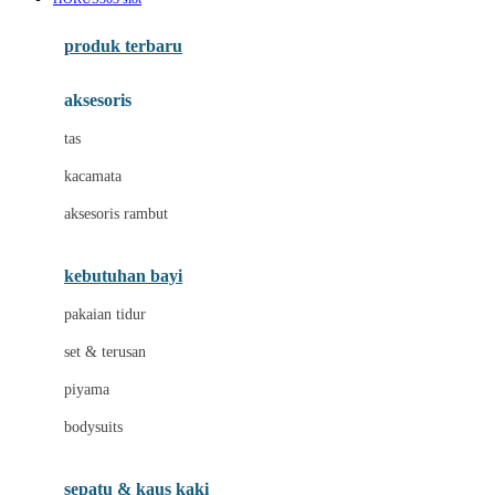
Azetabio
produk terbaru
B
aksesoris
Baabaasheepz
tas
Babiators
kacamata
Baby Dove
aksesoris rambut
Baby Jogger
Baby Rovega
kebutuhan bayi
Babybee
pakaian tidur
Banana Boat
set & terusan
Banz
piyama
Barbie
bodysuits
Beaba
Beauty Barn
sepatu & kaus kaki