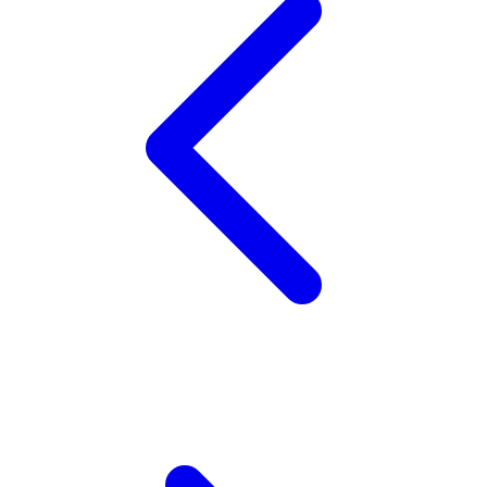
Xootz
Y
Yamatoya
Z
Zaxy
Zoggs
0-9
4Moms
59S