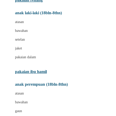
pakaian renang
Bumkins
anak laki-laki (18bln-8thn)
C
atasan
Cetaphil
bawahan
Chicco
setelan
Childlife
jaket
Clevamama
pakaian dalam
Cocolatte
Cottonseeds
pakaian ibu hamil
Cozy N Safe
anak perempuan (18bln-8thn)
Crane
atasan
Cybex
bawahan
D
gaun