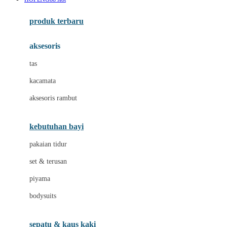
Azetabio
produk terbaru
B
aksesoris
Baabaasheepz
tas
Babiators
kacamata
Baby Dove
aksesoris rambut
Baby Jogger
Baby Rovega
kebutuhan bayi
Babybee
pakaian tidur
Banana Boat
set & terusan
Banz
piyama
Barbie
bodysuits
Beaba
Beauty Barn
sepatu & kaus kaki