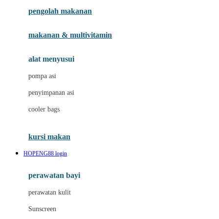
pengolah makanan
Joolz
Jujube
makanan & multivitamin
K
alat menyusui
Kiddycuts
pompa asi
Kumon
penyimpanan asi
L
cooler bags
Leapfrog
kursi makan
Leclerc
HOPENG88 login
Lee Vierra
Lillebaby
perawatan bayi
Little Bird Told Me
perawatan kulit
Little Miss Janis
Sunscreen