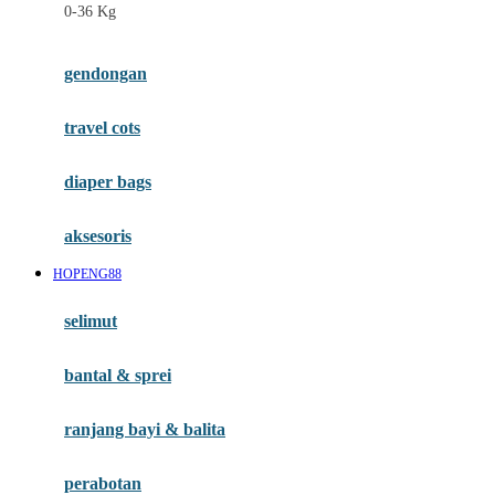
0-36 Kg
Fisher Price
Flipper
gendongan
Friends Of Sally
travel cots
G
diaper bags
Gb
Geko
aksesoris
Graco
HOPENG88
Gund
selimut
H
bantal & sprei
Habbie
Haenim
ranjang bayi & balita
Happy Horse
perabotan