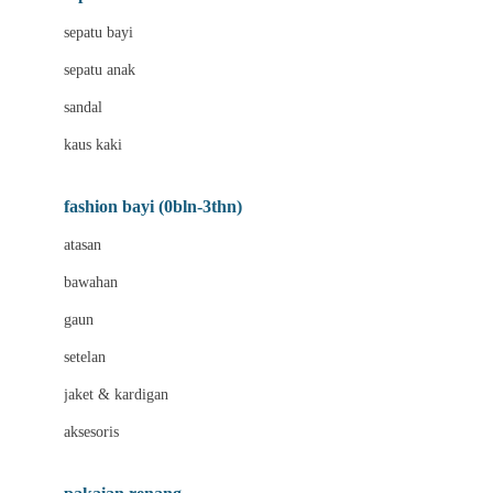
Bio Oil
sepatu bayi
Biolane
sepatu anak
Bite Fighters
sandal
Bizzi Growin
kaus kaki
Blackmores
fashion bayi (0bln-3thn)
Blooming Marvellous
atasan
Bonnels
bawahan
Bravado
gaun
Bruder
setelan
Brush Baby
jaket & kardigan
Buds Organics
aksesoris
Bugaboo
Buggygear