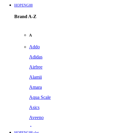
HOPENG88
Brand A-Z
A
Addo
Adidas
Airfree
Alamii
Amara
Aqua Scale
Asics
Aveeno
Awan
HOPENG88 slot