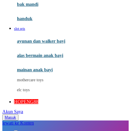
Moby
bak mandi
Momami
handuk
Mothercare
slot qris
Mustela
ayunan dan walker bayi
My Buddy Tag
My K
alas bermain anak bayi
N
mainan anak bayi
Naif
mothercare toys
Nike
elc toys
Nordic Natural
HOPENG88
Nuby
Akun Saya
Nuna
Masuk
lewati ke Konten
O