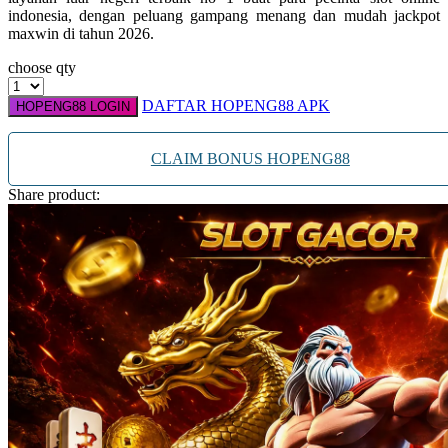
Squishmallows
indonesia, dengan peluang gampang menang dan mudah jackpot
maxwin di tahun 2026.
Starbooks
choose qty
Stick-O
Stokke
DAFTAR HOPENG88 APK
HOPENG88 LOGIN
Sudocrem
CLAIM BONUS HOPENG88
Sumimo
Share product:
Sunnylife
Sun-Staches
Swimava
T
Tommee Tippee
Trunki
Tutti Bambini