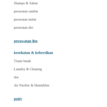
London Taxi
Shampo & Sabun
Love To Dream
perawatan rambut
perawatan mulut
M
perawatan diri
Magformers
Mama's Choice
perawatan ibu
Mamas&Papas
kesehatan & kebersihan
Mamaway
Tissue basah
Maxi Cosi
Laundry & Cleaning
Megabloks
slot
Micro
Air Purifier & Humidifier
MiDeer
Mimi & Lula
potty
Mini Monkey