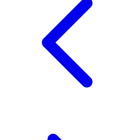
Xootz
Y
Yamatoya
Z
Zaxy
Zoggs
0-9
4Moms
59S