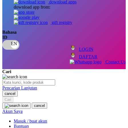
download apps
download app from:
Oh Ma Grain
Okiedog
gift registry
P
Bahasa
ID
Peachy
LOGIN
Phil & Ted's
DAFTAR
Philips Avent
Contact Us
Pigeon
Cari
Playgro
Pencarian Lanjutan
Poled Global
cancel
Cari
Ponycycle
cancel
Puma
Akun Saya
Pureats
Masuk / buat akun
Bantuan