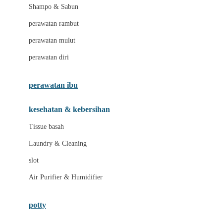
London Taxi
Shampo & Sabun
Love To Dream
perawatan rambut
perawatan mulut
M
perawatan diri
Magformers
Mama's Choice
perawatan ibu
Mamas&Papas
kesehatan & kebersihan
Mamaway
Tissue basah
Maxi Cosi
Laundry & Cleaning
Megabloks
slot
Micro
Air Purifier & Humidifier
MiDeer
Mimi & Lula
potty
Mini Monkey