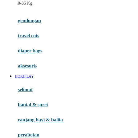
0-36 Kg
Fisher Price
Flipper
gendongan
Friends Of Sally
travel cots
G
diaper bags
Gb
Geko
aksesoris
Graco
HOKIPLAY
Gund
selimut
H
bantal & sprei
Habbie
Haenim
ranjang bayi & balita
Happy Horse
perabotan