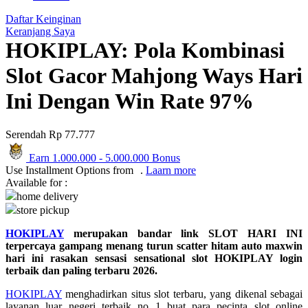
Q
Daftar Keinginan
Keranjang Saya
QV Baby
HOKIPLAY: Pola Kombinasi
R
Slot Gacor Mahjong Ways Hari
Real Shades
Ini Dengan Win Rate 97%
Red Castle
Serendah
Rp 77.777
Ribbon Madness
Earn
1.000.000
-
5.000.000
Bonus
S
Use Installment Options from
.
Laarn more
Available for :
Sebamed
home delivery
store pickup
Silver Cross
HOKIPLAY
merupakan bandar link SLOT HARI INI
Simply Idea
terpercaya gampang menang turun scatter hitam auto maxwin
hari ini rasakan sensasi sensational slot HOKIPLAY login
Skip Hop
terbaik dan paling terbaru 2026.
Spectra
HOKIPLAY
menghadirkan situs slot terbaru, yang dikenal sebagai
layanan luar negeri terbaik no 1 buat para pecinta slot online