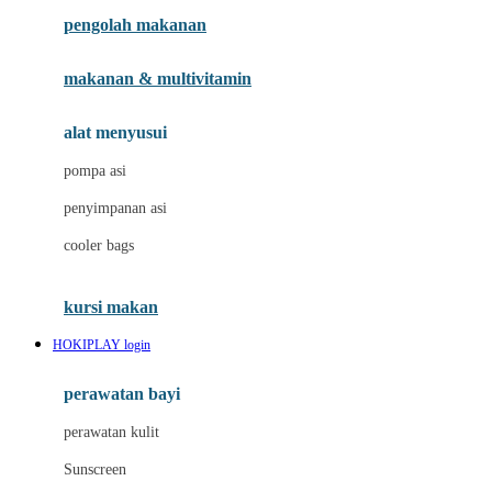
pengolah makanan
Joolz
Jujube
makanan & multivitamin
K
alat menyusui
Kiddycuts
pompa asi
Kumon
penyimpanan asi
L
cooler bags
Leapfrog
kursi makan
Leclerc
HOKIPLAY login
Lee Vierra
Lillebaby
perawatan bayi
Little Bird Told Me
perawatan kulit
Little Miss Janis
Sunscreen