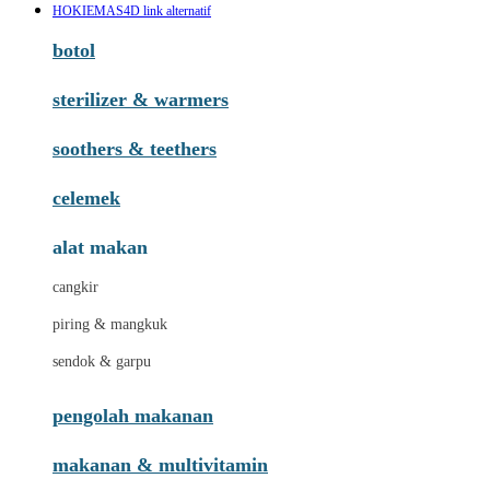
HOKIEMAS4D link alternatif
botol
sterilizer & warmers
soothers & teethers
celemek
alat makan
cangkir
piring & mangkuk
sendok & garpu
pengolah makanan
makanan & multivitamin