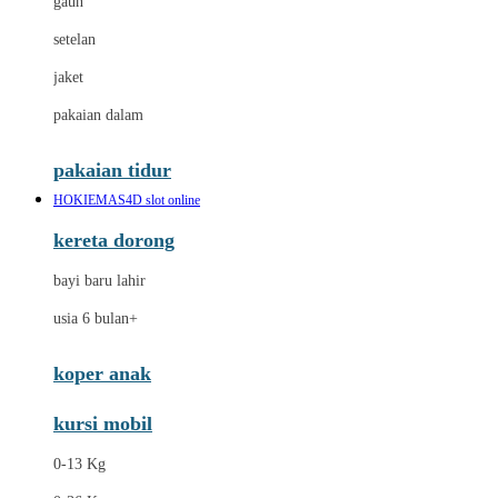
gaun
setelan
jaket
pakaian dalam
pakaian tidur
HOKIEMAS4D slot online
kereta dorong
bayi baru lahir
usia 6 bulan+
koper anak
kursi mobil
0-13 Kg