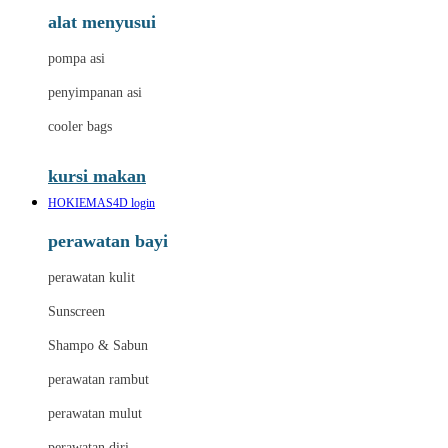
alat menyusui
pompa asi
penyimpanan asi
cooler bags
kursi makan
HOKIEMAS4D login
perawatan bayi
perawatan kulit
Sunscreen
Shampo & Sabun
perawatan rambut
perawatan mulut
perawatan diri