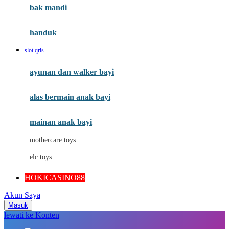
Moby
bak mandi
Momami
handuk
Mothercare
slot qris
Mustela
ayunan dan walker bayi
My Buddy Tag
My K
alas bermain anak bayi
N
mainan anak bayi
Naif
mothercare toys
Nike
elc toys
Nordic Natural
HOKICASINO88
Nuby
Akun Saya
Nuna
Masuk
lewati ke Konten
O