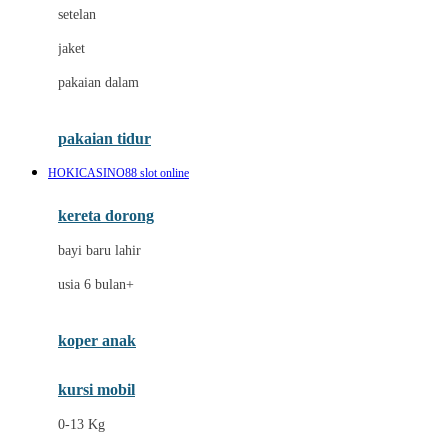
Dae Organics
setelan
Docare
jaket
Doona
pakaian dalam
Down To Earth
Drew
pakaian tidur
Dr. Brown's
HOKICASINO88 slot online
E
kereta dorong
ELC
bayi baru lahir
Ergobaby
usia 6 bulan+
Expert Care
koper anak
Ezyroller
kursi mobil
F
0-13 Kg
Felt So Sweet