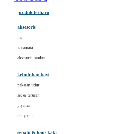
Azetabio
produk terbaru
B
aksesoris
Baabaasheepz
tas
Babiators
kacamata
Baby Dove
aksesoris rambut
Baby Jogger
Baby Rovega
kebutuhan bayi
Babybee
pakaian tidur
Banana Boat
set & terusan
Banz
piyama
Barbie
bodysuits
Beaba
Beauty Barn
sepatu & kaus kaki