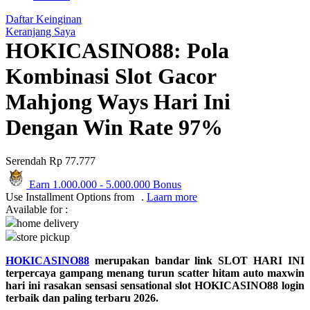
Q
Daftar Keinginan
Keranjang Saya
QV Baby
HOKICASINO88: Pola
R
Kombinasi Slot Gacor
Real Shades
Mahjong Ways Hari Ini
Red Castle
Dengan Win Rate 97%
Ribbon Madness
Serendah
Rp 77.777
S
Earn
1.000.000
-
5.000.000
Bonus
Sebamed
Use Installment Options from
.
Laarn more
Available for :
Silver Cross
home delivery
store pickup
Simply Idea
HOKICASINO88
merupakan bandar link SLOT HARI INI
Skip Hop
terpercaya gampang menang turun scatter hitam auto maxwin
hari ini rasakan sensasi sensational slot HOKICASINO88 login
Spectra
terbaik dan paling terbaru 2026.