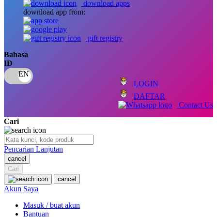
download apps
download app from:
Oh Ma Grain
Okiedog
gift registry
P
Bahasa
ID
Peachy
LOGIN
Phil & Ted's
DAFTAR
Philips Avent
Contact Us
Pigeon
Cari
Playgro
Pencarian Lanjutan
Poled Global
cancel
Cari
Ponycycle
cancel
Puma
Akun Saya
Pureats
Masuk / buat akun
Bantuan