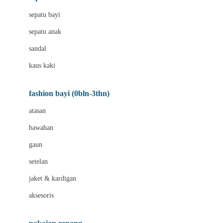
Bio Oil
sepatu bayi
Biolane
sepatu anak
Bite Fighters
sandal
Bizzi Growin
kaus kaki
Blackmores
fashion bayi (0bln-3thn)
Blooming Marvellous
atasan
Bonnels
bawahan
Bravado
gaun
Bruder
setelan
Brush Baby
jaket & kardigan
Buds Organics
aksesoris
Bugaboo
Buggygear