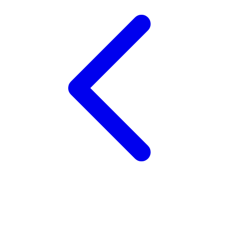
Xootz
Y
Yamatoya
Z
Zaxy
Zoggs
0-9
4Moms
59S