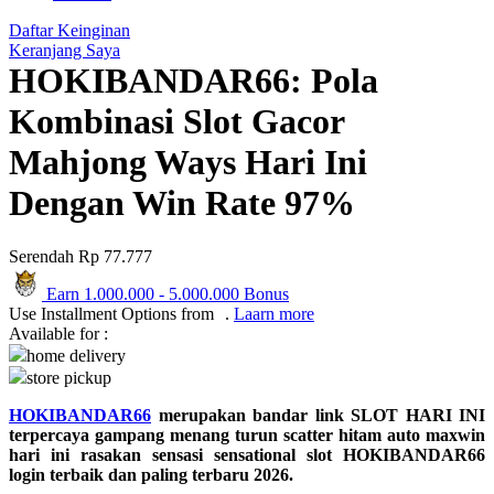
Q
Daftar Keinginan
Keranjang Saya
QV Baby
HOKIBANDAR66: Pola
R
Kombinasi Slot Gacor
Real Shades
Mahjong Ways Hari Ini
Red Castle
Dengan Win Rate 97%
Ribbon Madness
Serendah
Rp 77.777
S
Earn
1.000.000
-
5.000.000
Bonus
Sebamed
Use Installment Options from
.
Laarn more
Available for :
Silver Cross
home delivery
store pickup
Simply Idea
HOKIBANDAR66
merupakan bandar link SLOT HARI INI
Skip Hop
terpercaya gampang menang turun scatter hitam auto maxwin
hari ini rasakan sensasi sensational slot HOKIBANDAR66
Spectra
login terbaik dan paling terbaru 2026.