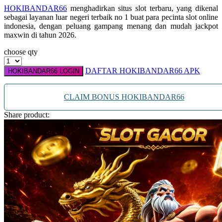
Squishmallows
HOKIBANDAR66
menghadirkan situs slot terbaru, yang dikenal
sebagai layanan luar negeri terbaik no 1 buat para pecinta slot online
Starbooks
indonesia, dengan peluang gampang menang dan mudah jackpot
Stick-O
maxwin di tahun 2026.
Stokke
choose qty
Sudocrem
DAFTAR HOKIBANDAR66 APK
HOKIBANDAR66 LOGIN
Sumimo
CLAIM BONUS HOKIBANDAR66
Sunnylife
Share product:
Sun-Staches
Swimava
T
Tommee Tippee
Trunki
Tutti Bambini