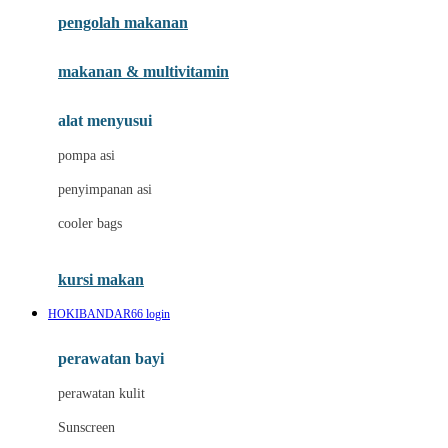
pengolah makanan
Joolz
Jujube
makanan & multivitamin
K
alat menyusui
Kiddycuts
pompa asi
Kumon
penyimpanan asi
L
cooler bags
Leapfrog
kursi makan
Leclerc
HOKIBANDAR66 login
Lee Vierra
Lillebaby
perawatan bayi
Little Bird Told Me
perawatan kulit
Little Miss Janis
Sunscreen