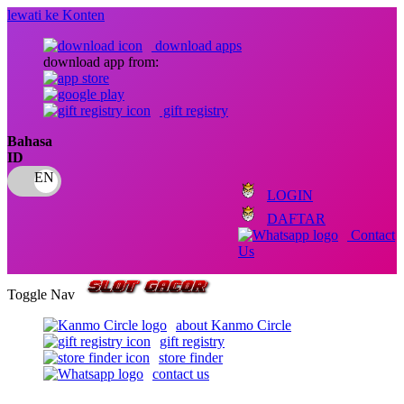
lewati ke Konten
download apps
download app from:
gift registry
Bahasa
ID
LOGIN
DAFTAR
Contact
Us
Toggle Nav
about Kanmo Circle
gift registry
store finder
contact us