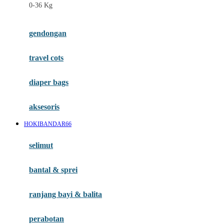
0-36 Kg
Fisher Price
Flipper
gendongan
Friends Of Sally
travel cots
G
diaper bags
Gb
Geko
aksesoris
Graco
HOKIBANDAR66
Gund
selimut
H
bantal & sprei
Habbie
Haenim
ranjang bayi & balita
Happy Horse
perabotan