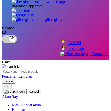
download apps
download app from:
Oh Ma Grain
Okiedog
gift registry
P
Bahasa
ID
Peachy
LOGIN
Phil & Ted's
DAFTAR
Philips Avent
Contact Us
Pigeon
Cari
Playgro
Pencarian Lanjutan
Poled Global
cancel
Cari
Ponycycle
cancel
Puma
Akun Saya
Pureats
Masuk / buat akun
Bantuan