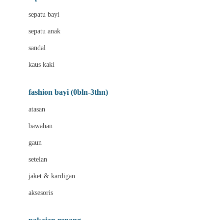
Bio Oil
sepatu bayi
Biolane
sepatu anak
Bite Fighters
sandal
Bizzi Growin
kaus kaki
Blackmores
fashion bayi (0bln-3thn)
Blooming Marvellous
atasan
Bonnels
bawahan
Bravado
gaun
Bruder
setelan
Brush Baby
jaket & kardigan
Buds Organics
aksesoris
Bugaboo
Buggygear