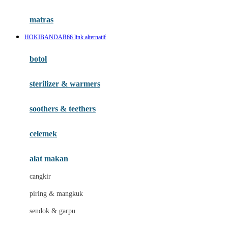
Happy Tummy
Hauck
matras
Havaianas
HOKIBANDAR66 link alternatif
Hegen
botol
Hot Wheels
sterilizer & warmers
Hybrid
soothers & teethers
I
Inlacta DHA
celemek
Interlac
alat makan
Ivenet
cangkir
J
piring & mangkuk
Jack N Jill
sendok & garpu
Joie