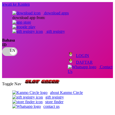
lewati ke Konten
download apps
download app from:
gift registry
Bahasa
ID
LOGIN
DAFTAR
Contact
Us
Toggle Nav
about Kanmo Circle
gift registry
store finder
contact us