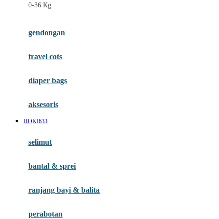
0-36 Kg
Fisher Price
Flipper
gendongan
Friends Of Sally
travel cots
G
diaper bags
Gb
Geko
aksesoris
Graco
HOKI633
Gund
selimut
H
bantal & sprei
Habbie
Haenim
ranjang bayi & balita
Happy Horse
perabotan