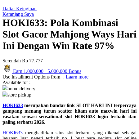
Q
Daftar Keinginan
Keranjang Saya
QV Baby
HOKI633: Pola Kombinasi
R
Slot Gacor Mahjong Ways Hari
Real Shades
Ini Dengan Win Rate 97%
Red Castle
Serendah
Rp 77.777
Ribbon Madness
Earn
1.000.000
-
5.000.000
Bonus
S
Use Installment Options from
.
Laarn more
Available for :
Sebamed
home delivery
store pickup
Silver Cross
HOKI633
merupakan bandar link SLOT HARI INI terpercaya
Simply Idea
gampang menang turun scatter hitam auto maxwin hari ini
rasakan sensasi sensational slot HOKI633 login terbaik dan
Skip Hop
paling terbaru 2026.
Spectra
HOKI633
menghadirkan situs slot terbaru, yang dikenal sebagai
layanan luar negeri terbaik no 1 buat para pecinta slot online