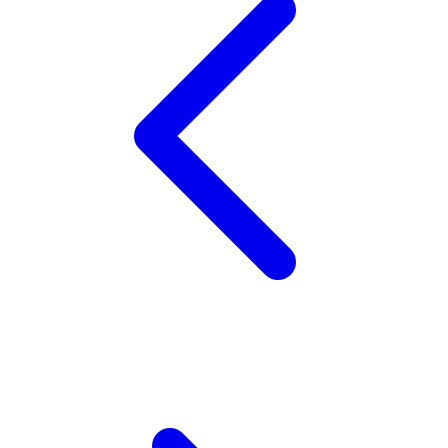
Xootz
Y
Yamatoya
Z
Zaxy
Zoggs
0-9
4Moms
59S