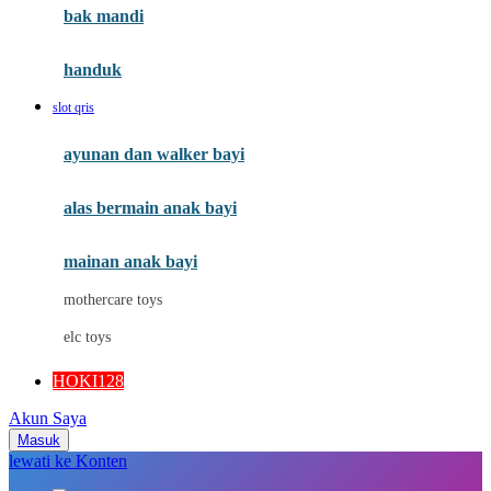
Moby
bak mandi
Momami
handuk
Mothercare
slot qris
Mustela
ayunan dan walker bayi
My Buddy Tag
My K
alas bermain anak bayi
N
mainan anak bayi
Naif
mothercare toys
Nike
elc toys
Nordic Natural
HOKI128
Nuby
Akun Saya
Nuna
Masuk
lewati ke Konten
O