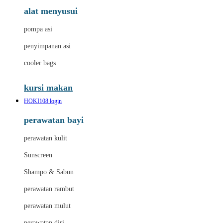
alat menyusui
pompa asi
penyimpanan asi
cooler bags
kursi makan
HOKI108 login
perawatan bayi
perawatan kulit
Sunscreen
Shampo & Sabun
perawatan rambut
perawatan mulut
perawatan diri