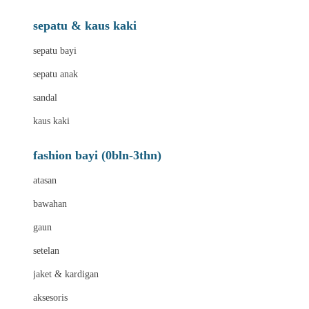
sepatu & kaus kaki
sepatu bayi
sepatu anak
sandal
kaus kaki
fashion bayi (0bln-3thn)
atasan
bawahan
gaun
setelan
jaket & kardigan
aksesoris