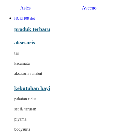
Asics
Aveeno
HOKI108 slot
produk terbaru
aksesoris
tas
kacamata
aksesoris rambut
kebutuhan bayi
pakaian tidur
set & terusan
piyama
bodysuits