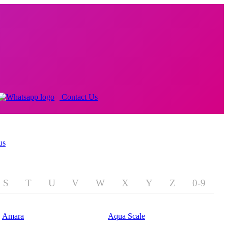
Contact Us
us
S
T
U
V
W
X
Y
Z
0-9
Amara
Aqua Scale