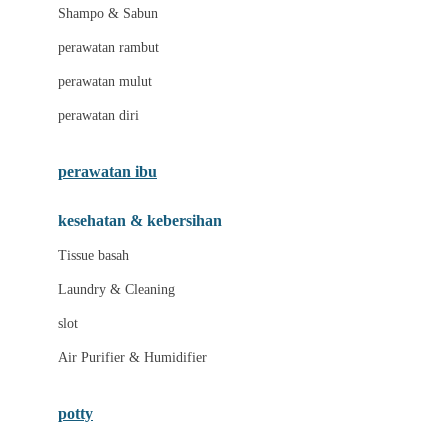
London Taxi
Shampo & Sabun
Love To Dream
perawatan rambut
perawatan mulut
M
perawatan diri
Magformers
Mama's Choice
perawatan ibu
Mamas&Papas
kesehatan & kebersihan
Mamaway
Tissue basah
Maxi Cosi
Laundry & Cleaning
Megabloks
slot
Micro
Air Purifier & Humidifier
MiDeer
Mimi & Lula
potty
Mini Monkey