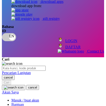
download apps
download app from:
Oh Ma Grain
Okiedog
gift registry
P
Bahasa
ID
Peachy
LOGIN
Phil & Ted's
DAFTAR
Philips Avent
Contact Us
Pigeon
Cari
Playgro
Pencarian Lanjutan
Poled Global
cancel
Cari
Ponycycle
cancel
Puma
Akun Saya
Pureats
Masuk / buat akun
Bantuan