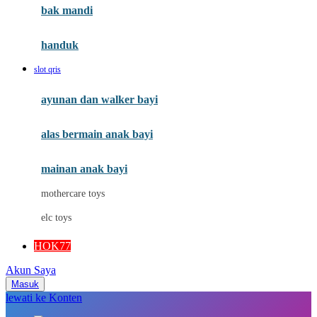
Moby
bak mandi
Momami
handuk
Mothercare
slot qris
Mustela
ayunan dan walker bayi
My Buddy Tag
My K
alas bermain anak bayi
N
mainan anak bayi
Naif
mothercare toys
Nike
elc toys
Nordic Natural
HOK77
Nuby
Akun Saya
Nuna
Masuk
lewati ke Konten
O