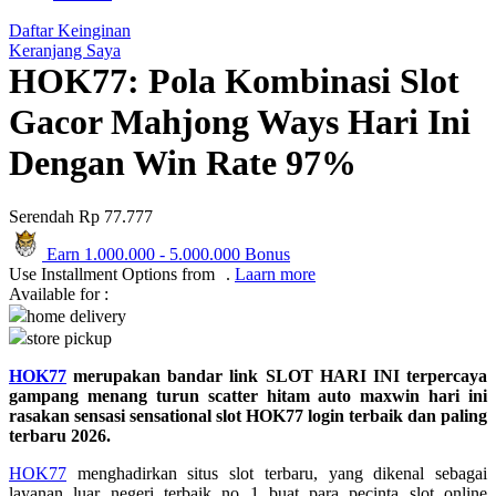
Q
Daftar Keinginan
Keranjang Saya
QV Baby
HOK77: Pola Kombinasi Slot
R
Gacor Mahjong Ways Hari Ini
Real Shades
Dengan Win Rate 97%
Red Castle
Serendah
Rp 77.777
Ribbon Madness
Earn
1.000.000
-
5.000.000
Bonus
S
Use Installment Options from
.
Laarn more
Available for :
Sebamed
home delivery
store pickup
Silver Cross
HOK77
merupakan bandar link SLOT HARI INI terpercaya
Simply Idea
gampang menang turun scatter hitam auto maxwin hari ini
rasakan sensasi sensational slot HOK77 login terbaik dan paling
Skip Hop
terbaru 2026.
Spectra
HOK77
menghadirkan situs slot terbaru, yang dikenal sebagai
layanan luar negeri terbaik no 1 buat para pecinta slot online