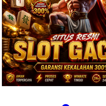
Twistshake
TY Toys
U
V
Veja
Vitaflow
Vtech
W
Waterland
Wellness
X