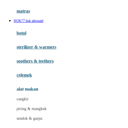
Happy Tummy
Hauck
matras
Havaianas
HOK77 link alternatif
Hegen
botol
Hot Wheels
sterilizer & warmers
Hybrid
soothers & teethers
I
Inlacta DHA
celemek
Interlac
alat makan
Ivenet
cangkir
J
piring & mangkuk
Jack N Jill
sendok & garpu
Joie