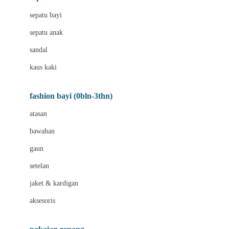
Bio Oil
sepatu bayi
Biolane
sepatu anak
Bite Fighters
sandal
Bizzi Growin
kaus kaki
Blackmores
fashion bayi (0bln-3thn)
Blooming Marvellous
atasan
Bonnels
bawahan
Bravado
gaun
Bruder
setelan
Brush Baby
jaket & kardigan
Buds Organics
aksesoris
Bugaboo
Buggygear