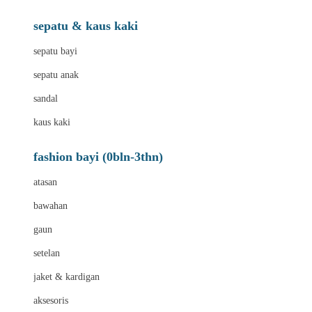
sepatu & kaus kaki
sepatu bayi
sepatu anak
sandal
kaus kaki
fashion bayi (0bln-3thn)
atasan
bawahan
gaun
setelan
jaket & kardigan
aksesoris