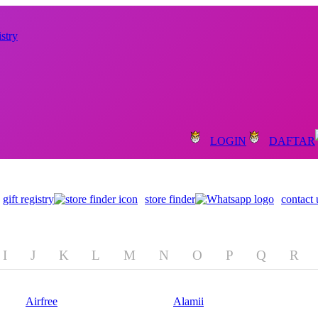
istry
LOGIN
DAFTAR
gift registry
store finder
contact 
I
J
K
L
M
N
O
P
Q
R
Airfree
Alamii