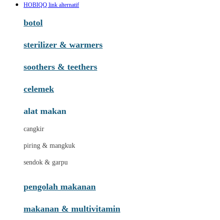
HOBIQQ link alternatif
botol
sterilizer & warmers
soothers & teethers
celemek
alat makan
cangkir
piring & mangkuk
sendok & garpu
pengolah makanan
makanan & multivitamin