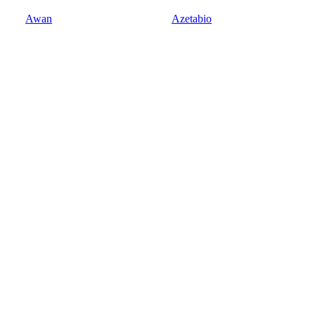
Awan
Azetabio