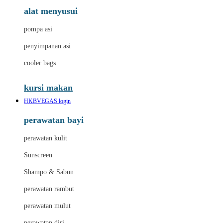
alat menyusui
pompa asi
penyimpanan asi
cooler bags
kursi makan
HKBVEGAS login
perawatan bayi
perawatan kulit
Sunscreen
Shampo & Sabun
perawatan rambut
perawatan mulut
perawatan diri