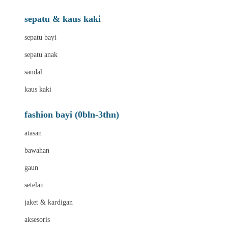
sepatu & kaus kaki
sepatu bayi
sepatu anak
sandal
kaus kaki
fashion bayi (0bln-3thn)
atasan
bawahan
gaun
setelan
jaket & kardigan
aksesoris