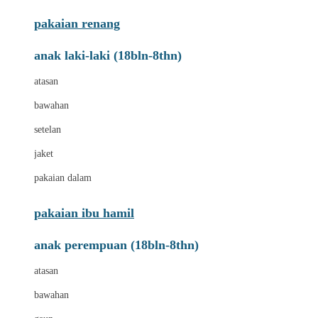
pakaian renang
anak laki-laki (18bln-8thn)
atasan
bawahan
setelan
jaket
pakaian dalam
pakaian ibu hamil
anak perempuan (18bln-8thn)
atasan
bawahan