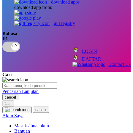
download apps
download app from:
Oh Ma Grain
Okiedog
gift registry
P
Bahasa
ID
Peachy
LOGIN
Phil & Ted's
DAFTAR
Philips Avent
Contact Us
Pigeon
Cari
Playgro
Pencarian Lanjutan
Poled Global
cancel
Cari
Ponycycle
cancel
Puma
Akun Saya
Pureats
Masuk / buat akun
Bantuan