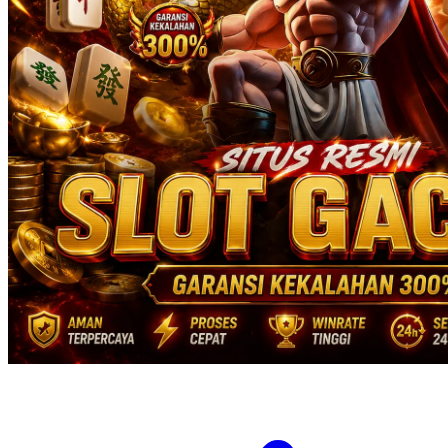
Twistshake
TY Toys
U
V
Veja
Vitaflow
Vtech
W
Waterland
Wellness
X