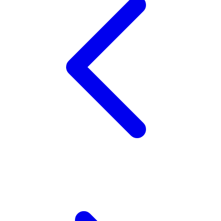
Xootz
Y
Yamatoya
Z
Zaxy
Zoggs
0-9
4Moms
59S