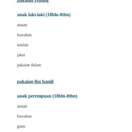
pakaian renang
Bumkins
anak laki-laki (18bln-8thn)
C
atasan
Cetaphil
bawahan
Chicco
setelan
Childlife
jaket
Clevamama
pakaian dalam
Cocolatte
Cottonseeds
pakaian ibu hamil
Cozy N Safe
anak perempuan (18bln-8thn)
Crane
atasan
Cybex
bawahan
D
gaun