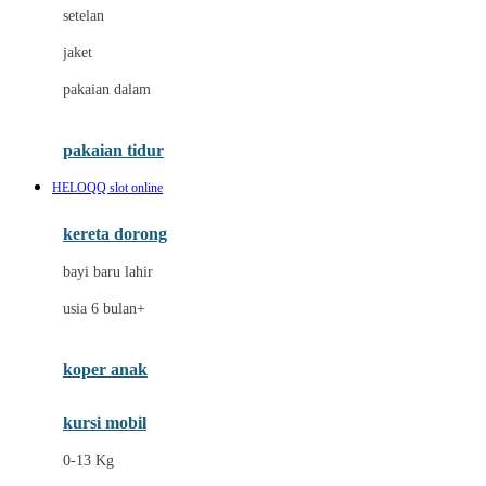
Dae Organics
setelan
Docare
jaket
Doona
pakaian dalam
Down To Earth
Drew
pakaian tidur
Dr. Brown's
HELOQQ slot online
E
kereta dorong
ELC
bayi baru lahir
Ergobaby
usia 6 bulan+
Expert Care
koper anak
Ezyroller
kursi mobil
F
0-13 Kg
Felt So Sweet