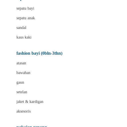
Bio Oil
sepatu bayi
Biolane
sepatu anak
Bite Fighters
sandal
Bizzi Growin
kaus kaki
Blackmores
fashion bayi (0bln-3thn)
Blooming Marvellous
atasan
Bonnels
bawahan
Bravado
gaun
Bruder
setelan
Brush Baby
jaket & kardigan
Buds Organics
aksesoris
Bugaboo
Buggygear