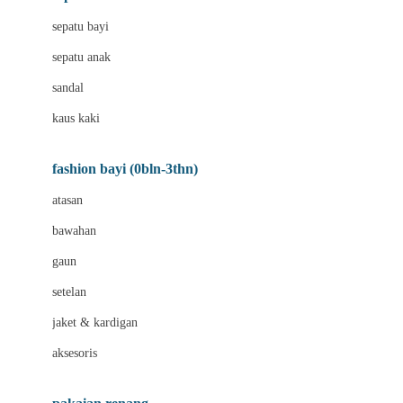
Bio Oil
sepatu bayi
Biolane
sepatu anak
Bite Fighters
sandal
Bizzi Growin
kaus kaki
Blackmores
fashion bayi (0bln-3thn)
Blooming Marvellous
atasan
Bonnels
bawahan
Bravado
gaun
Bruder
setelan
Brush Baby
jaket & kardigan
Buds Organics
aksesoris
Bugaboo
Buggygear