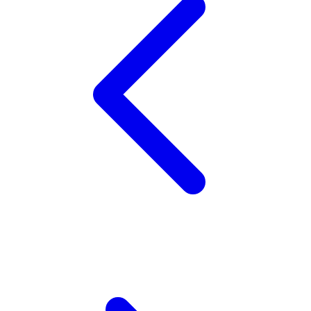
Xootz
Y
Yamatoya
Z
Zaxy
Zoggs
0-9
4Moms
59S