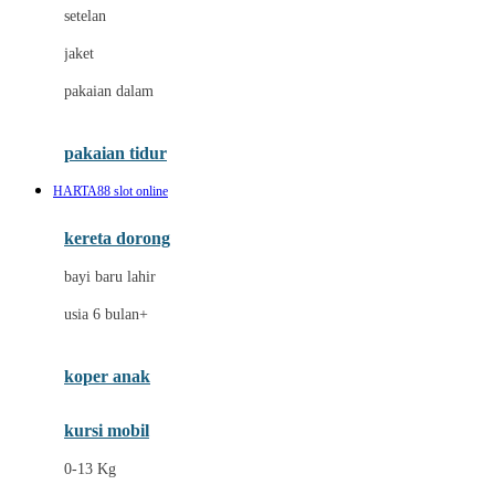
Dae Organics
setelan
Docare
jaket
Doona
pakaian dalam
Down To Earth
Drew
pakaian tidur
Dr. Brown's
HARTA88 slot online
E
kereta dorong
ELC
bayi baru lahir
Ergobaby
usia 6 bulan+
Expert Care
koper anak
Ezyroller
kursi mobil
F
0-13 Kg
Felt So Sweet