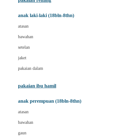
pakaian renang
Bumkins
anak laki-laki (18bln-8thn)
C
atasan
Cetaphil
bawahan
Chicco
setelan
Childlife
jaket
Clevamama
pakaian dalam
Cocolatte
Cottonseeds
pakaian ibu hamil
Cozy N Safe
anak perempuan (18bln-8thn)
Crane
atasan
Cybex
bawahan
D
gaun