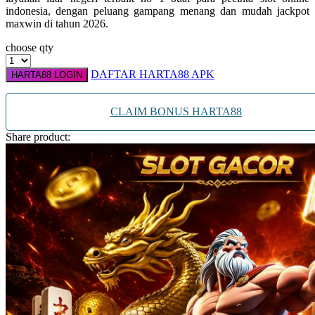
Squishmallows
indonesia, dengan peluang gampang menang dan mudah jackpot
maxwin di tahun 2026.
Starbooks
choose qty
Stick-O
Stokke
DAFTAR HARTA88 APK
HARTA88 LOGIN
Sudocrem
CLAIM BONUS HARTA88
Sumimo
Share product:
Sunnylife
Sun-Staches
Swimava
T
Tommee Tippee
Trunki
Tutti Bambini