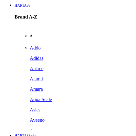
HARTA88
Brand A-Z
A
Addo
Adidas
Airfree
Alamii
Amara
Aqua Scale
Asics
Aveeno
Awan
HARTA88 slot