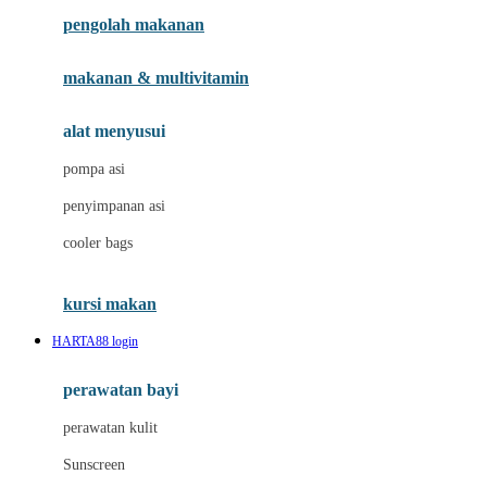
pengolah makanan
Joolz
Jujube
makanan & multivitamin
K
alat menyusui
Kiddycuts
pompa asi
Kumon
penyimpanan asi
L
cooler bags
Leapfrog
kursi makan
Leclerc
HARTA88 login
Lee Vierra
Lillebaby
perawatan bayi
Little Bird Told Me
perawatan kulit
Little Miss Janis
Sunscreen