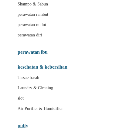
London Taxi
Shampo & Sabun
Love To Dream
perawatan rambut
perawatan mulut
M
perawatan diri
Magformers
Mama's Choice
perawatan ibu
Mamas&Papas
kesehatan & kebersihan
Mamaway
Tissue basah
Maxi Cosi
Laundry & Cleaning
Megabloks
slot
Micro
Air Purifier & Humidifier
MiDeer
Mimi & Lula
potty
Mini Monkey