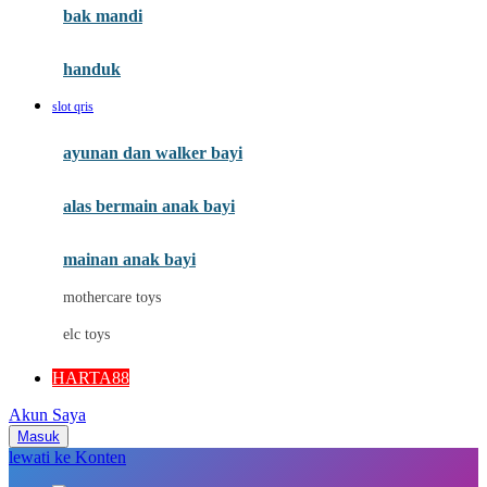
Moby
bak mandi
Momami
handuk
Mothercare
slot qris
Mustela
ayunan dan walker bayi
My Buddy Tag
My K
alas bermain anak bayi
N
mainan anak bayi
Naif
mothercare toys
Nike
elc toys
Nordic Natural
HARTA88
Nuby
Akun Saya
Nuna
Masuk
lewati ke Konten
O