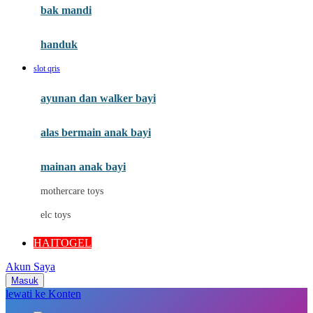
Moby
bak mandi
Momami
handuk
Mothercare
slot qris
Mustela
ayunan dan walker bayi
My Buddy Tag
My K
alas bermain anak bayi
N
mainan anak bayi
Naif
mothercare toys
Nike
elc toys
Nordic Natural
HAITOGEL
Nuby
Akun Saya
Nuna
Masuk
lewati ke Konten
O