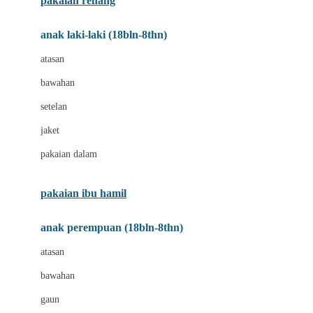
pakaian renang
Bumkins
anak laki-laki (18bln-8thn)
C
atasan
Cetaphil
bawahan
Chicco
setelan
Childlife
jaket
Clevamama
pakaian dalam
Cocolatte
Cottonseeds
pakaian ibu hamil
Cozy N Safe
anak perempuan (18bln-8thn)
Crane
atasan
Cybex
bawahan
D
gaun