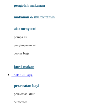
pengolah makanan
Joolz
Jujube
makanan & multivitamin
K
alat menyusui
Kiddycuts
pompa asi
Kumon
penyimpanan asi
L
cooler bags
Leapfrog
kursi makan
Leclerc
HAITOGEL login
Lee Vierra
Lillebaby
perawatan bayi
Little Bird Told Me
perawatan kulit
Little Miss Janis
Sunscreen