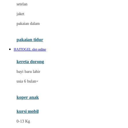
Dae Organics
setelan
Docare
jaket
Doona
pakaian dalam
Down To Earth
Drew
pakaian tidur
Dr. Brown's
HAITOGEL slot online
E
kereta dorong
ELC
bayi baru lahir
Ergobaby
usia 6 bulan+
Expert Care
koper anak
Ezyroller
kursi mobil
F
0-13 Kg
Felt So Sweet