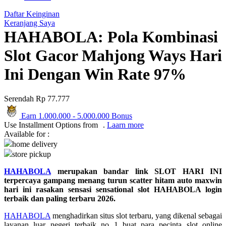
Q
Daftar Keinginan
Keranjang Saya
QV Baby
HAHABOLA: Pola Kombinasi
R
Slot Gacor Mahjong Ways Hari
Real Shades
Ini Dengan Win Rate 97%
Red Castle
Serendah
Rp 77.777
Ribbon Madness
Earn
1.000.000
-
5.000.000
Bonus
S
Use Installment Options from
.
Laarn more
Available for :
Sebamed
home delivery
store pickup
Silver Cross
HAHABOLA
merupakan bandar link SLOT HARI INI
Simply Idea
terpercaya gampang menang turun scatter hitam auto maxwin
hari ini rasakan sensasi sensational slot HAHABOLA login
Skip Hop
terbaik dan paling terbaru 2026.
Spectra
HAHABOLA
menghadirkan situs slot terbaru, yang dikenal sebagai
layanan luar negeri terbaik no 1 buat para pecinta slot online