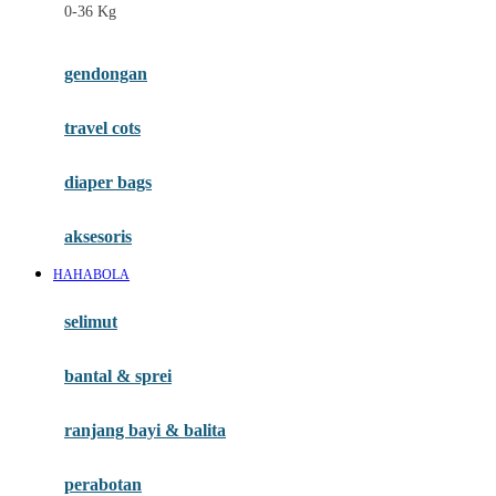
0-36 Kg
Fisher Price
Flipper
gendongan
Friends Of Sally
travel cots
G
diaper bags
Gb
Geko
aksesoris
Graco
HAHABOLA
Gund
selimut
H
bantal & sprei
Habbie
Haenim
ranjang bayi & balita
Happy Horse
perabotan