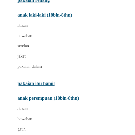
pakaian renang
Bumkins
anak laki-laki (18bln-8thn)
C
atasan
Cetaphil
bawahan
Chicco
setelan
Childlife
jaket
Clevamama
pakaian dalam
Cocolatte
Cottonseeds
pakaian ibu hamil
Cozy N Safe
anak perempuan (18bln-8thn)
Crane
atasan
Cybex
bawahan
D
gaun