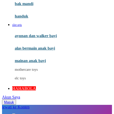
Moby
bak mandi
Momami
handuk
Mothercare
slot qris
Mustela
ayunan dan walker bayi
My Buddy Tag
My K
alas bermain anak bayi
N
mainan anak bayi
Naif
mothercare toys
Nike
elc toys
Nordic Natural
HAHABOLA
Nuby
Akun Saya
Nuna
Masuk
lewati ke Konten
O