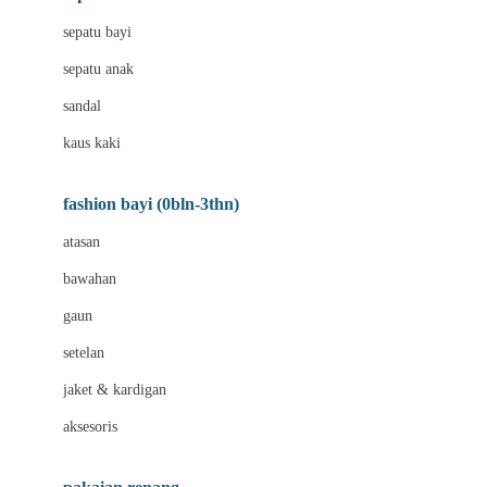
Bio Oil
sepatu bayi
Biolane
sepatu anak
Bite Fighters
sandal
Bizzi Growin
kaus kaki
Blackmores
fashion bayi (0bln-3thn)
Blooming Marvellous
atasan
Bonnels
bawahan
Bravado
gaun
Bruder
setelan
Brush Baby
jaket & kardigan
Buds Organics
aksesoris
Bugaboo
Buggygear