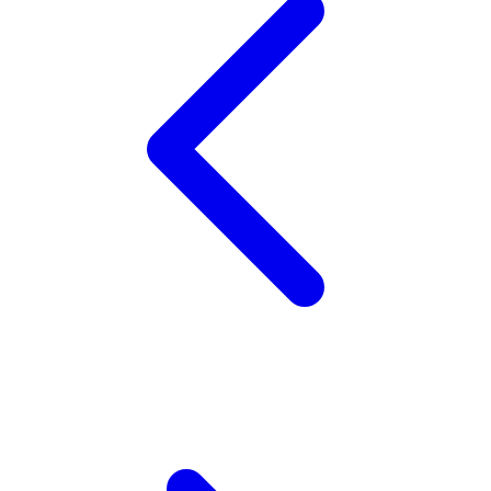
Xootz
Y
Yamatoya
Z
Zaxy
Zoggs
0-9
4Moms
59S