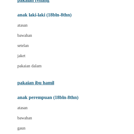
pakaian renang
Bumkins
anak laki-laki (18bln-8thn)
C
atasan
Cetaphil
bawahan
Chicco
setelan
Childlife
jaket
Clevamama
pakaian dalam
Cocolatte
Cottonseeds
pakaian ibu hamil
Cozy N Safe
anak perempuan (18bln-8thn)
Crane
atasan
Cybex
bawahan
D
gaun