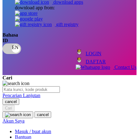
download apps
download app from:
Oh Ma Grain
Okiedog
gift registry
P
Bahasa
ID
Peachy
LOGIN
Phil & Ted's
DAFTAR
Philips Avent
Contact Us
Pigeon
Cari
Playgro
Pencarian Lanjutan
Poled Global
cancel
Cari
Ponycycle
cancel
Puma
Akun Saya
Pureats
Masuk / buat akun
Bantuan