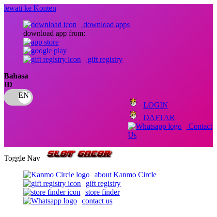
lewati ke Konten
download apps
download app from:
gift registry
Bahasa
ID
LOGIN
DAFTAR
Contact
Us
Toggle Nav
about Kanmo Circle
gift registry
store finder
contact us