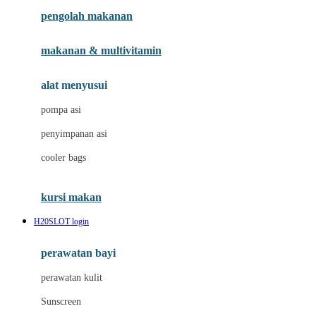
pengolah makanan
Joolz
Jujube
makanan & multivitamin
K
alat menyusui
Kiddycuts
pompa asi
Kumon
penyimpanan asi
L
cooler bags
Leapfrog
kursi makan
Leclerc
H20SLOT login
Lee Vierra
Lillebaby
perawatan bayi
Little Bird Told Me
perawatan kulit
Little Miss Janis
Sunscreen