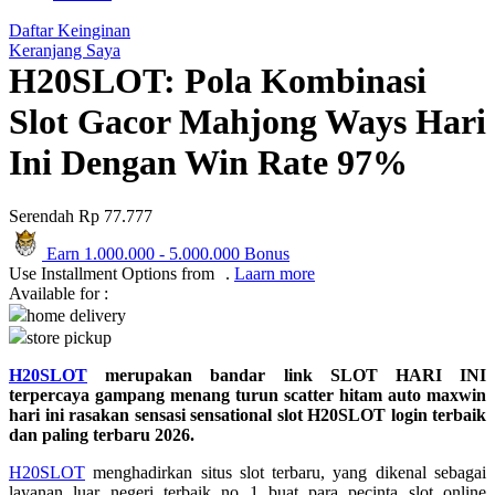
Q
Daftar Keinginan
Keranjang Saya
QV Baby
H20SLOT: Pola Kombinasi
R
Slot Gacor Mahjong Ways Hari
Real Shades
Ini Dengan Win Rate 97%
Red Castle
Serendah
Rp 77.777
Ribbon Madness
Earn
1.000.000
-
5.000.000
Bonus
S
Use Installment Options from
.
Laarn more
Available for :
Sebamed
home delivery
store pickup
Silver Cross
H20SLOT
merupakan bandar link SLOT HARI INI
Simply Idea
terpercaya gampang menang turun scatter hitam auto maxwin
hari ini rasakan sensasi sensational slot H20SLOT login terbaik
Skip Hop
dan paling terbaru 2026.
Spectra
H20SLOT
menghadirkan situs slot terbaru, yang dikenal sebagai
layanan luar negeri terbaik no 1 buat para pecinta slot online