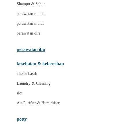
London Taxi
Shampo & Sabun
Love To Dream
perawatan rambut
perawatan mulut
M
perawatan diri
Magformers
Mama's Choice
perawatan ibu
Mamas&Papas
kesehatan & kebersihan
Mamaway
Tissue basah
Maxi Cosi
Laundry & Cleaning
Megabloks
slot
Micro
Air Purifier & Humidifier
MiDeer
Mimi & Lula
potty
Mini Monkey