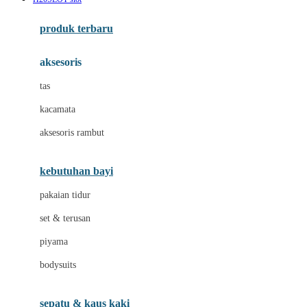
Azetabio
produk terbaru
B
aksesoris
Baabaasheepz
tas
Babiators
kacamata
Baby Dove
aksesoris rambut
Baby Jogger
Baby Rovega
kebutuhan bayi
Babybee
pakaian tidur
Banana Boat
set & terusan
Banz
piyama
Barbie
bodysuits
Beaba
Beauty Barn
sepatu & kaus kaki