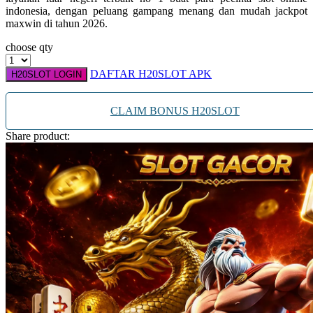
Squishmallows
indonesia, dengan peluang gampang menang dan mudah jackpot
maxwin di tahun 2026.
Starbooks
choose qty
Stick-O
Stokke
DAFTAR H20SLOT APK
H20SLOT LOGIN
Sudocrem
CLAIM BONUS H20SLOT
Sumimo
Share product:
Sunnylife
Sun-Staches
Swimava
T
Tommee Tippee
Trunki
Tutti Bambini