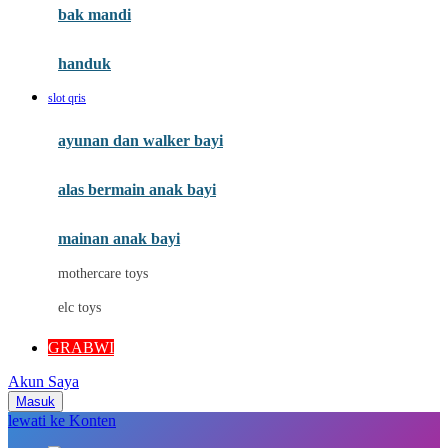
Moby
bak mandi
Momami
handuk
Mothercare
slot qris
Mustela
ayunan dan walker bayi
My Buddy Tag
My K
alas bermain anak bayi
N
mainan anak bayi
Naif
mothercare toys
Nike
elc toys
Nordic Natural
GRABWI
Nuby
Akun Saya
Nuna
Masuk
lewati ke Konten
O