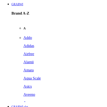
GRABWI
Brand A-Z
A
Addo
Adidas
Airfree
Alamii
Amara
Aqua Scale
Asics
Aveeno
Awan
GRABWI slot