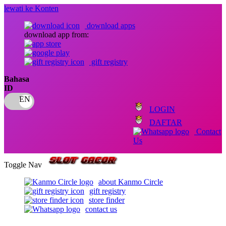
lewati ke Konten
download apps
download app from:
gift registry
Bahasa
ID
LOGIN
DAFTAR
Contact
Us
Toggle Nav
about Kanmo Circle
gift registry
store finder
contact us