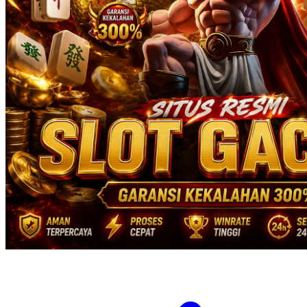
Twistshake
TY Toys
U
V
Veja
Vitaflow
Vtech
W
Waterland
Wellness
X