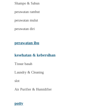
London Taxi
Shampo & Sabun
Love To Dream
perawatan rambut
perawatan mulut
M
perawatan diri
Magformers
Mama's Choice
perawatan ibu
Mamas&Papas
kesehatan & kebersihan
Mamaway
Tissue basah
Maxi Cosi
Laundry & Cleaning
Megabloks
slot
Micro
Air Purifier & Humidifier
MiDeer
Mimi & Lula
potty
Mini Monkey