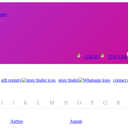
istry
LOGIN
DAFTAR
gift registry
store finder
contact 
I
J
K
L
M
N
O
P
Q
R
Airfree
Alamii