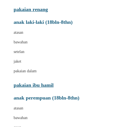
pakaian renang
anak laki-laki (18bln-8thn)
atasan
bawahan
setelan
jaket
pakaian dalam
pakaian ibu hamil
anak perempuan (18bln-8thn)
atasan
bawahan