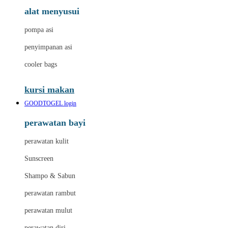
alat menyusui
pompa asi
penyimpanan asi
cooler bags
kursi makan
GOODTOGEL login
perawatan bayi
perawatan kulit
Sunscreen
Shampo & Sabun
perawatan rambut
perawatan mulut
perawatan diri