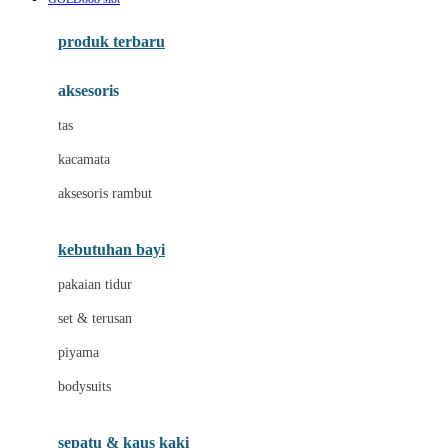
Azetabio
produk terbaru
B
aksesoris
Baabaasheepz
tas
Babiators
kacamata
Baby Dove
aksesoris rambut
Baby Jogger
Baby Rovega
kebutuhan bayi
Babybee
pakaian tidur
Banana Boat
set & terusan
Banz
piyama
Barbie
bodysuits
Beaba
Beauty Barn
sepatu & kaus kaki