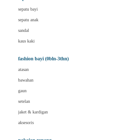
Bio Oil
sepatu bayi
Biolane
sepatu anak
Bite Fighters
sandal
Bizzi Growin
kaus kaki
Blackmores
fashion bayi (0bln-3thn)
Blooming Marvellous
atasan
Bonnels
bawahan
Bravado
gaun
Bruder
setelan
Brush Baby
jaket & kardigan
Buds Organics
aksesoris
Bugaboo
Buggygear