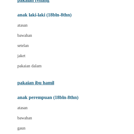
pakaian renang
Bumkins
anak laki-laki (18bln-8thn)
C
atasan
Cetaphil
bawahan
Chicco
setelan
Childlife
jaket
Clevamama
pakaian dalam
Cocolatte
Cottonseeds
pakaian ibu hamil
Cozy N Safe
anak perempuan (18bln-8thn)
Crane
atasan
Cybex
bawahan
D
gaun