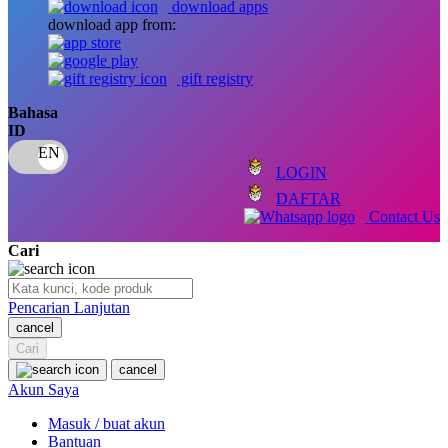
download apps
download app from:
Oh Ma Grain
Okiedog
gift registry
P
Bahasa
ID
Peachy
LOGIN
Phil & Ted's
DAFTAR
Philips Avent
Contact Us
Pigeon
Cari
Playgro
Pencarian Lanjutan
Poled Global
cancel
Cari
Ponycycle
cancel
Puma
Akun Saya
Pureats
Masuk / buat akun
Bantuan