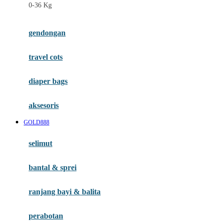
0-36 Kg
Fisher Price
Flipper
gendongan
Friends Of Sally
travel cots
G
diaper bags
Gb
Geko
aksesoris
Graco
GOLD888
Gund
selimut
H
bantal & sprei
Habbie
Haenim
ranjang bayi & balita
Happy Horse
perabotan