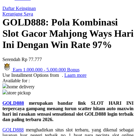
Q
Daftar Keinginan
Keranjang Saya
QV Baby
GOLD888: Pola Kombinasi
R
Slot Gacor Mahjong Ways Hari
Real Shades
Ini Dengan Win Rate 97%
Red Castle
Serendah
Rp 77.777
Ribbon Madness
Earn
1.000.000
-
5.000.000
Bonus
S
Use Installment Options from
.
Laarn more
Available for :
Sebamed
home delivery
store pickup
Silver Cross
GOLD888
merupakan bandar link SLOT HARI INI
Simply Idea
terpercaya gampang menang turun scatter hitam auto maxwin
hari ini rasakan sensasi sensational slot GOLD888 login terbaik
Skip Hop
dan paling terbaru 2026.
Spectra
GOLD888
menghadirkan situs slot terbaru, yang dikenal sebagai
layanan luar negeri terbaik no 1 buat para pecinta slot online