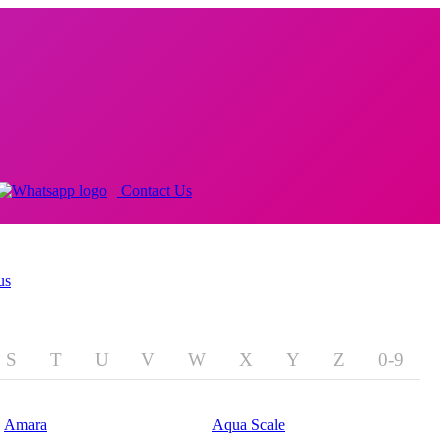
Contact Us
us
S
T
U
V
W
X
Y
Z
0-9
Amara
Aqua Scale