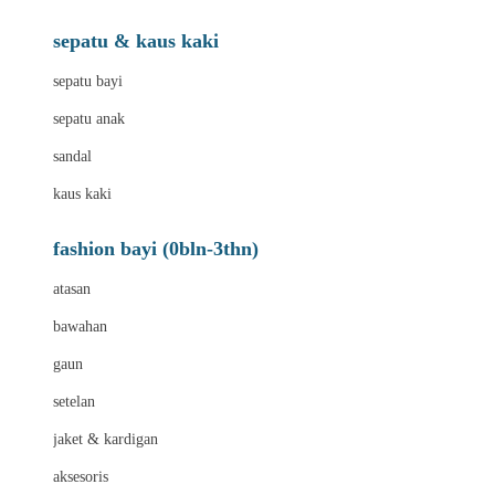
sepatu & kaus kaki
sepatu bayi
sepatu anak
sandal
kaus kaki
fashion bayi (0bln-3thn)
atasan
bawahan
gaun
setelan
jaket & kardigan
aksesoris