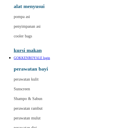
alat menyusui
pompa asi
penyimpanan asi
cooler bags
kursi makan
GOKKENROYALE login
perawatan bayi
perawatan kulit
Sunscreen
Shampo & Sabun
perawatan rambut
perawatan mulut
perawatan diri