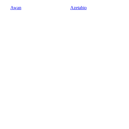
Awan
Azetabio