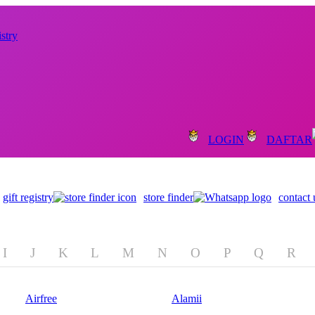
istry
LOGIN
DAFTAR
gift registry
store finder
contact 
I
J
K
L
M
N
O
P
Q
R
Airfree
Alamii