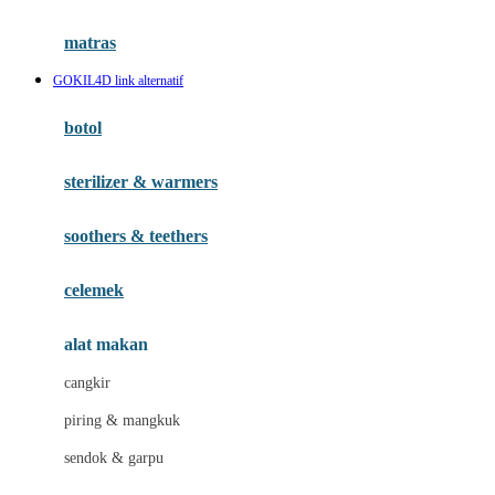
Happy Tummy
Hauck
matras
Havaianas
GOKIL4D link alternatif
Hegen
botol
Hot Wheels
sterilizer & warmers
Hybrid
soothers & teethers
I
Inlacta DHA
celemek
Interlac
alat makan
Ivenet
cangkir
J
piring & mangkuk
Jack N Jill
sendok & garpu
Joie