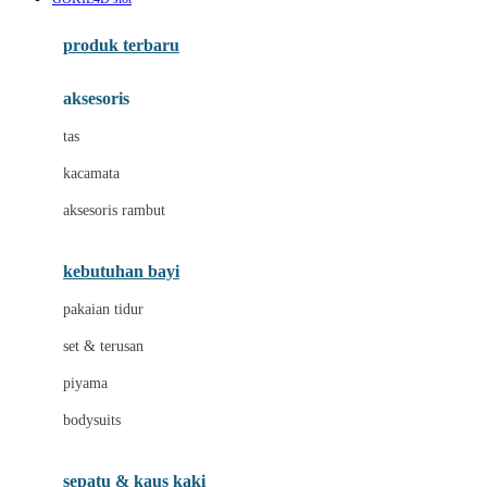
Azetabio
produk terbaru
B
aksesoris
Baabaasheepz
tas
Babiators
kacamata
Baby Dove
aksesoris rambut
Baby Jogger
Baby Rovega
kebutuhan bayi
Babybee
pakaian tidur
Banana Boat
set & terusan
Banz
piyama
Barbie
bodysuits
Beaba
Beauty Barn
sepatu & kaus kaki