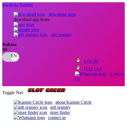
lewati ke Konten
download apps
download app from:
gift registry
Bahasa
ID
LOGIN
DAFTAR
Contact
Us
Toggle Nav
about Kanmo Circle
gift registry
store finder
contact us