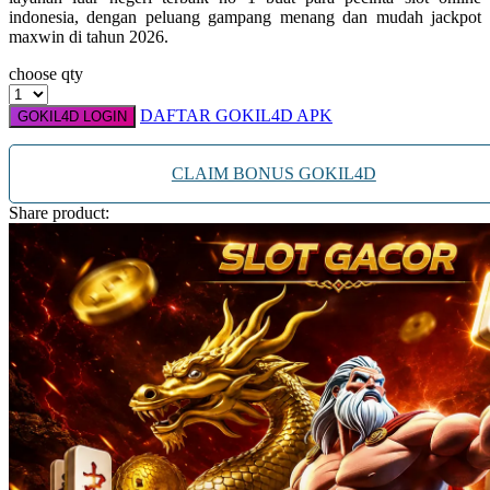
Squishmallows
indonesia, dengan peluang gampang menang dan mudah jackpot
maxwin di tahun 2026.
Starbooks
choose qty
Stick-O
Stokke
DAFTAR GOKIL4D APK
GOKIL4D LOGIN
Sudocrem
CLAIM BONUS GOKIL4D
Sumimo
Share product:
Sunnylife
Sun-Staches
Swimava
T
Tommee Tippee
Trunki
Tutti Bambini