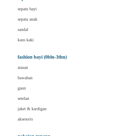
Bio Oil
sepatu bayi
Biolane
sepatu anak
Bite Fighters
sandal
Bizzi Growin
kaus kaki
Blackmores
fashion bayi (0bln-3thn)
Blooming Marvellous
atasan
Bonnels
bawahan
Bravado
gaun
Bruder
setelan
Brush Baby
jaket & kardigan
Buds Organics
aksesoris
Bugaboo
Buggygear