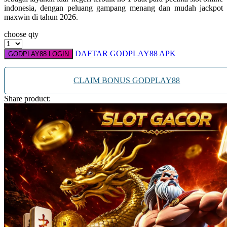
Squishmallows
indonesia, dengan peluang gampang menang dan mudah jackpot
maxwin di tahun 2026.
Starbooks
choose qty
Stick-O
Stokke
DAFTAR GODPLAY88 APK
GODPLAY88 LOGIN
Sudocrem
CLAIM BONUS GODPLAY88
Sumimo
Share product:
Sunnylife
Sun-Staches
Swimava
T
Tommee Tippee
Trunki
Tutti Bambini