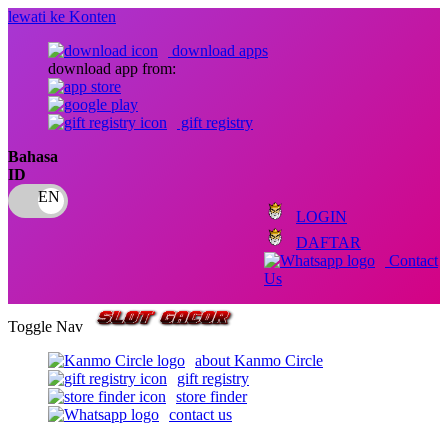
lewati ke Konten
download apps
download app from:
gift registry
Bahasa
ID
LOGIN
DAFTAR
Contact
Us
Toggle Nav
about Kanmo Circle
gift registry
store finder
contact us