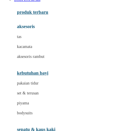
Azetabio
produk terbaru
B
aksesoris
Baabaasheepz
tas
Babiators
kacamata
Baby Dove
aksesoris rambut
Baby Jogger
Baby Rovega
kebutuhan bayi
Babybee
pakaian tidur
Banana Boat
set & terusan
Banz
piyama
Barbie
bodysuits
Beaba
Beauty Barn
sepatu & kaus kaki