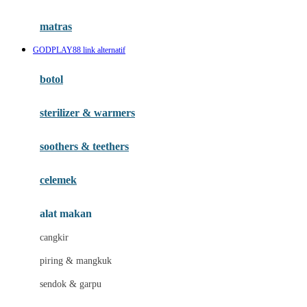
Happy Tummy
Hauck
matras
Havaianas
GODPLAY88 link alternatif
Hegen
botol
Hot Wheels
sterilizer & warmers
Hybrid
soothers & teethers
I
Inlacta DHA
celemek
Interlac
alat makan
Ivenet
cangkir
J
piring & mangkuk
Jack N Jill
sendok & garpu
Joie