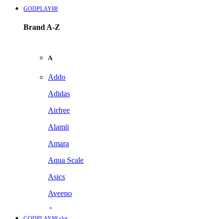
GODPLAY88
Brand A-Z
A
Addo
Adidas
Airfree
Alamii
Amara
Aqua Scale
Asics
Aveeno
Awan
GODPLAY88 slot