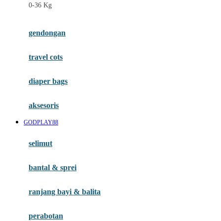
0-36 Kg
Fisher Price
Flipper
gendongan
Friends Of Sally
travel cots
G
diaper bags
Gb
Geko
aksesoris
Graco
GODPLAY88
Gund
selimut
H
bantal & sprei
Habbie
Haenim
ranjang bayi & balita
Happy Horse
perabotan