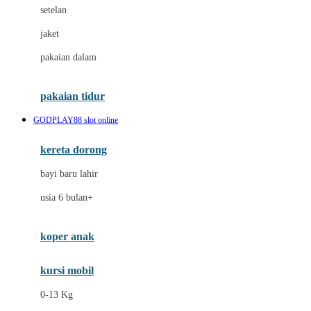
Dae Organics
setelan
Docare
jaket
Doona
pakaian dalam
Down To Earth
Drew
pakaian tidur
Dr. Brown's
GODPLAY88 slot online
E
kereta dorong
ELC
bayi baru lahir
Ergobaby
usia 6 bulan+
Expert Care
koper anak
Ezyroller
kursi mobil
F
0-13 Kg
Felt So Sweet