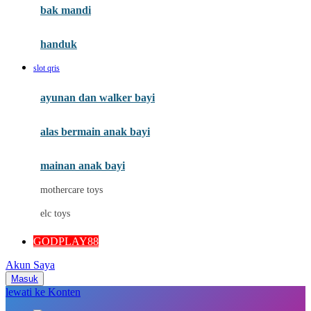
Moby
bak mandi
Momami
handuk
Mothercare
slot qris
Mustela
ayunan dan walker bayi
My Buddy Tag
My K
alas bermain anak bayi
N
mainan anak bayi
Naif
mothercare toys
Nike
elc toys
Nordic Natural
GODPLAY88
Nuby
Akun Saya
Nuna
Masuk
lewati ke Konten
O