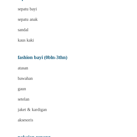
Bio Oil
sepatu bayi
Biolane
sepatu anak
Bite Fighters
sandal
Bizzi Growin
kaus kaki
Blackmores
fashion bayi (0bln-3thn)
Blooming Marvellous
atasan
Bonnels
bawahan
Bravado
gaun
Bruder
setelan
Brush Baby
jaket & kardigan
Buds Organics
aksesoris
Bugaboo
Buggygear