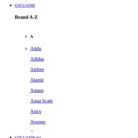
GOCUAN69
Brand A-Z
A
Addo
Adidas
Airfree
Alamii
Amara
Aqua Scale
Asics
Aveeno
Awan
GOCUAN69 slot