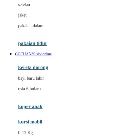
Dae Organics
setelan
Docare
jaket
Doona
pakaian dalam
Down To Earth
Drew
pakaian tidur
Dr. Brown's
GOCUAN69 slot online
E
kereta dorong
ELC
bayi baru lahir
Ergobaby
usia 6 bulan+
Expert Care
koper anak
Ezyroller
kursi mobil
F
0-13 Kg
Felt So Sweet