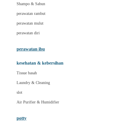
London Taxi
Shampo & Sabun
Love To Dream
perawatan rambut
perawatan mulut
M
perawatan diri
Magformers
Mama's Choice
perawatan ibu
Mamas&Papas
kesehatan & kebersihan
Mamaway
Tissue basah
Maxi Cosi
Laundry & Cleaning
Megabloks
slot
Micro
Air Purifier & Humidifier
MiDeer
Mimi & Lula
potty
Mini Monkey