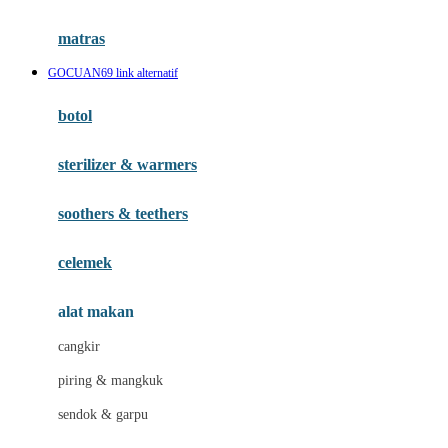
Happy Tummy
Hauck
matras
Havaianas
GOCUAN69 link alternatif
Hegen
botol
Hot Wheels
sterilizer & warmers
Hybrid
soothers & teethers
I
Inlacta DHA
celemek
Interlac
alat makan
Ivenet
cangkir
J
piring & mangkuk
Jack N Jill
sendok & garpu
Joie