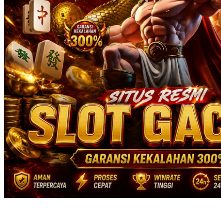
Twistshake
TY Toys
U
V
Veja
Vitaflow
Vtech
W
Waterland
Wellness
X