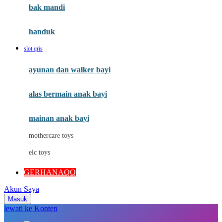
Moby
bak mandi
Momami
handuk
Mothercare
slot qris
Mustela
ayunan dan walker bayi
My Buddy Tag
My K
alas bermain anak bayi
N
mainan anak bayi
Naif
mothercare toys
Nike
elc toys
Nordic Natural
GERHANAQQ
Nuby
Akun Saya
Nuna
Masuk
lewati ke Konten
O