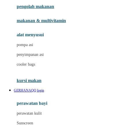
pengolah makanan
Joolz
Jujube
makanan & multivitamin
K
alat menyusui
Kiddycuts
pompa asi
Kumon
penyimpanan asi
L
cooler bags
Leapfrog
kursi makan
Leclerc
GERHANAQQ login
Lee Vierra
Lillebaby
perawatan bayi
Little Bird Told Me
perawatan kulit
Little Miss Janis
Sunscreen