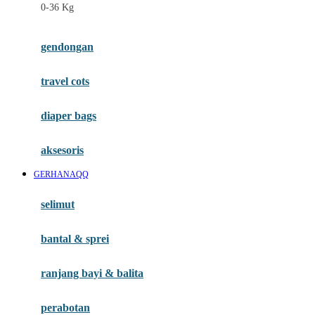
0-36 Kg
Fisher Price
Flipper
gendongan
Friends Of Sally
travel cots
G
diaper bags
Gb
Geko
aksesoris
Graco
GERHANAQQ
Gund
selimut
H
bantal & sprei
Habbie
Haenim
ranjang bayi & balita
Happy Horse
perabotan