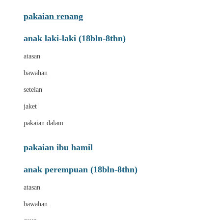
pakaian renang
anak laki-laki (18bln-8thn)
atasan
bawahan
setelan
jaket
pakaian dalam
pakaian ibu hamil
anak perempuan (18bln-8thn)
atasan
bawahan