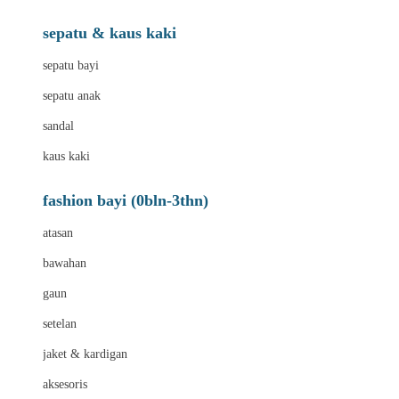
sepatu & kaus kaki
sepatu bayi
sepatu anak
sandal
kaus kaki
fashion bayi (0bln-3thn)
atasan
bawahan
gaun
setelan
jaket & kardigan
aksesoris