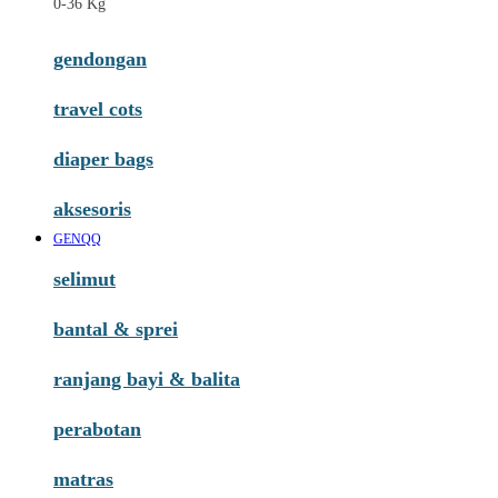
0-36 Kg
gendongan
travel cots
diaper bags
aksesoris
GENQQ
selimut
bantal & sprei
ranjang bayi & balita
perabotan
matras