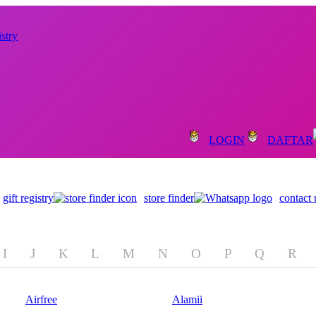
istry
LOGIN
DAFTAR
gift registry
store finder
contact 
I
J
K
L
M
N
O
P
Q
R
Airfree
Alamii