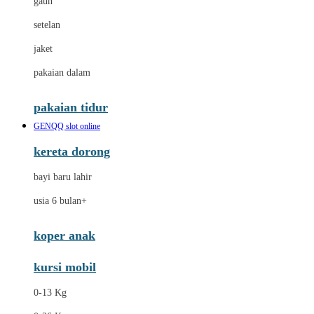
gaun
setelan
jaket
pakaian dalam
pakaian tidur
GENQQ slot online
kereta dorong
bayi baru lahir
usia 6 bulan+
koper anak
kursi mobil
0-13 Kg