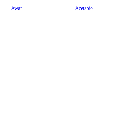
Awan
Azetabio