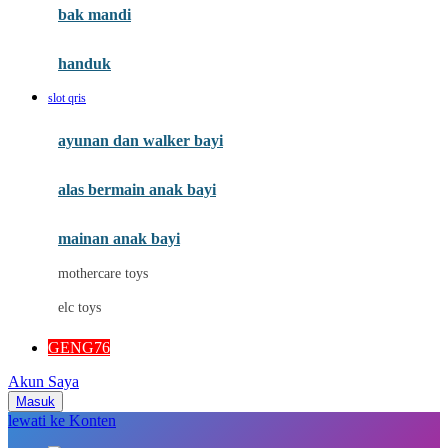
Moby
bak mandi
Momami
handuk
Mothercare
slot qris
Mustela
ayunan dan walker bayi
My Buddy Tag
My K
alas bermain anak bayi
N
mainan anak bayi
Naif
mothercare toys
Nike
elc toys
Nordic Natural
GENG76
Nuby
Akun Saya
Nuna
Masuk
lewati ke Konten
O