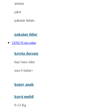
Dae Organics
setelan
Docare
jaket
Doona
pakaian dalam
Down To Earth
Drew
pakaian tidur
Dr. Brown's
GENG76 slot online
E
kereta dorong
ELC
bayi baru lahir
Ergobaby
usia 6 bulan+
Expert Care
koper anak
Ezyroller
kursi mobil
F
0-13 Kg
Felt So Sweet