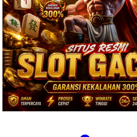
Twistshake
TY Toys
U
V
Veja
Vitaflow
Vtech
W
Waterland
Wellness
X