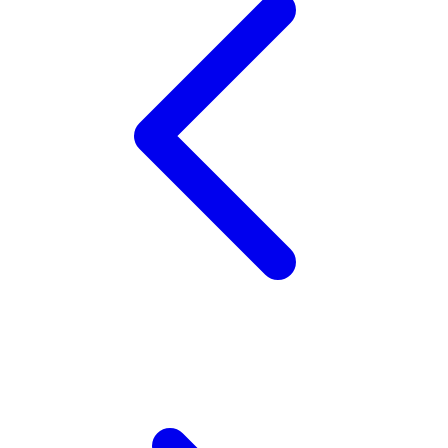
Xootz
Y
Yamatoya
Z
Zaxy
Zoggs
0-9
4Moms
59S