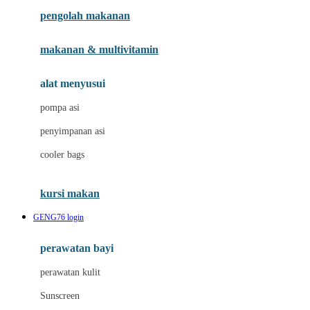
pengolah makanan
Joolz
Jujube
makanan & multivitamin
K
alat menyusui
Kiddycuts
pompa asi
Kumon
penyimpanan asi
L
cooler bags
Leapfrog
kursi makan
Leclerc
GENG76 login
Lee Vierra
Lillebaby
perawatan bayi
Little Bird Told Me
perawatan kulit
Little Miss Janis
Sunscreen