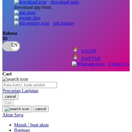
download apps
download app from:
Oh Ma Grain
Okiedog
gift registry
P
Bahasa
ID
Peachy
LOGIN
Phil & Ted's
DAFTAR
Philips Avent
Contact Us
Pigeon
Cari
Playgro
Pencarian Lanjutan
Poled Global
cancel
Cari
Ponycycle
cancel
Puma
Akun Saya
Pureats
Masuk / buat akun
Bantuan