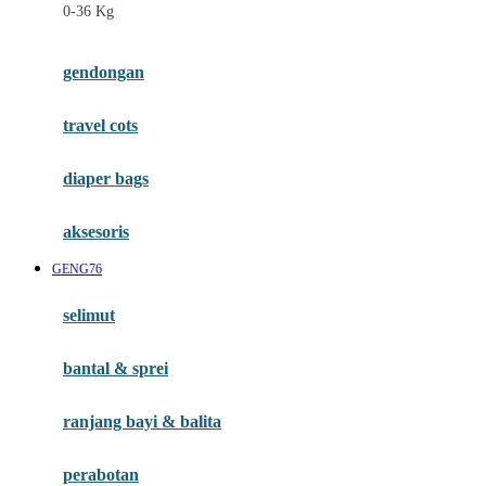
0-36 Kg
Fisher Price
Flipper
gendongan
Friends Of Sally
travel cots
G
diaper bags
Gb
Geko
aksesoris
Graco
GENG76
Gund
selimut
H
bantal & sprei
Habbie
Haenim
ranjang bayi & balita
Happy Horse
perabotan