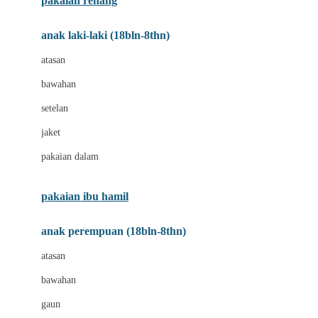
pakaian renang
Bumkins
anak laki-laki (18bln-8thn)
C
atasan
Cetaphil
bawahan
Chicco
setelan
Childlife
jaket
Clevamama
pakaian dalam
Cocolatte
Cottonseeds
pakaian ibu hamil
Cozy N Safe
anak perempuan (18bln-8thn)
Crane
atasan
Cybex
bawahan
D
gaun