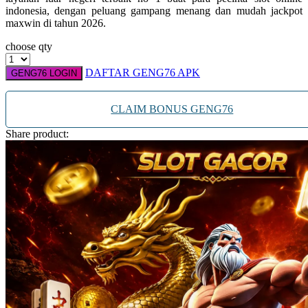
Squishmallows
indonesia, dengan peluang gampang menang dan mudah jackpot
maxwin di tahun 2026.
Starbooks
choose qty
Stick-O
Stokke
DAFTAR GENG76 APK
GENG76 LOGIN
Sudocrem
CLAIM BONUS GENG76
Sumimo
Share product:
Sunnylife
Sun-Staches
Swimava
T
Tommee Tippee
Trunki
Tutti Bambini