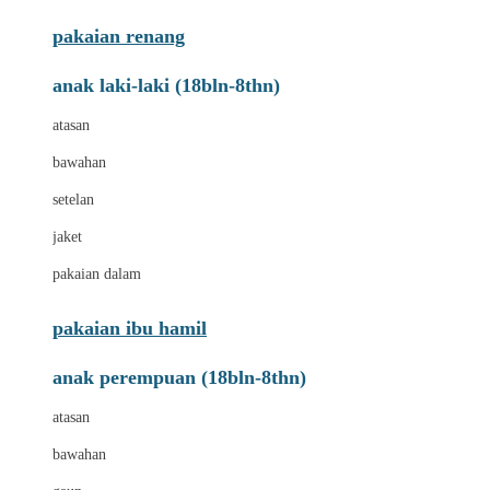
pakaian renang
anak laki-laki (18bln-8thn)
atasan
bawahan
setelan
jaket
pakaian dalam
pakaian ibu hamil
anak perempuan (18bln-8thn)
atasan
bawahan