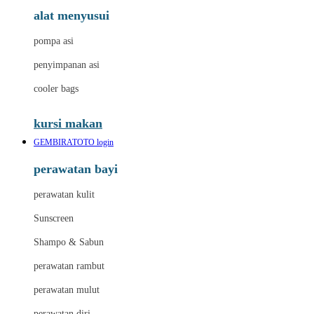
alat menyusui
pompa asi
penyimpanan asi
cooler bags
kursi makan
GEMBIRATOTO login
perawatan bayi
perawatan kulit
Sunscreen
Shampo & Sabun
perawatan rambut
perawatan mulut
perawatan diri