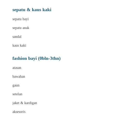
sepatu & kaus kaki
sepatu bayi
sepatu anak
sandal
kaus kaki
fashion bayi (0bln-3thn)
atasan
bawahan
gaun
setelan
jaket & kardigan
aksesoris