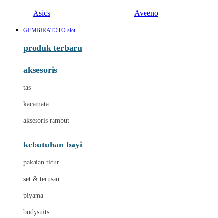
Asics
Aveeno
GEMBIRATOTO slot
produk terbaru
aksesoris
tas
kacamata
aksesoris rambut
kebutuhan bayi
pakaian tidur
set & terusan
piyama
bodysuits