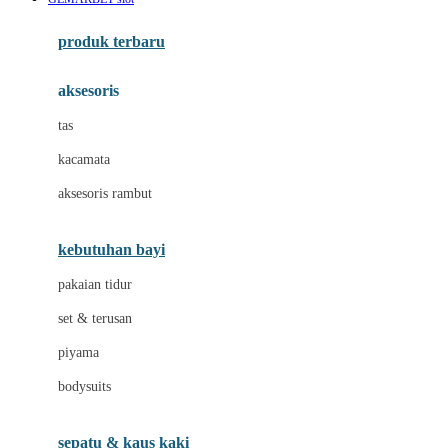
Azetabio
produk terbaru
B
aksesoris
Baabaasheepz
tas
Babiators
kacamata
Baby Dove
aksesoris rambut
Baby Jogger
Baby Rovega
kebutuhan bayi
Babybee
pakaian tidur
Banana Boat
set & terusan
Banz
piyama
Barbie
bodysuits
Beaba
Beauty Barn
sepatu & kaus kaki