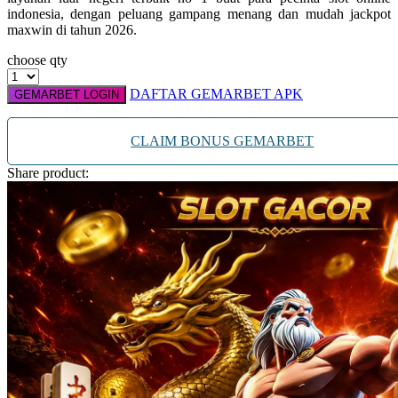
Squishmallows
indonesia, dengan peluang gampang menang dan mudah jackpot
maxwin di tahun 2026.
Starbooks
choose qty
Stick-O
Stokke
DAFTAR GEMARBET APK
GEMARBET LOGIN
Sudocrem
CLAIM BONUS GEMARBET
Sumimo
Share product:
Sunnylife
Sun-Staches
Swimava
T
Tommee Tippee
Trunki
Tutti Bambini