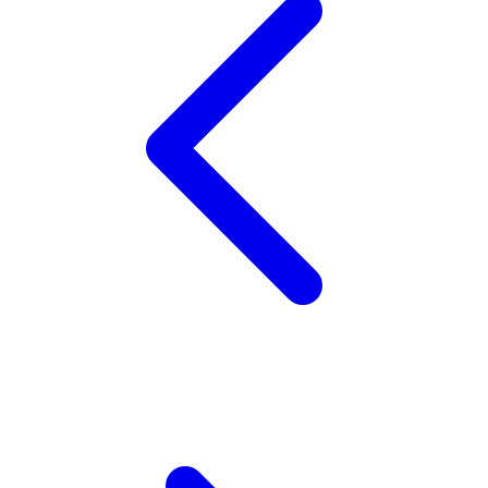
Xootz
Y
Yamatoya
Z
Zaxy
Zoggs
0-9
4Moms
59S