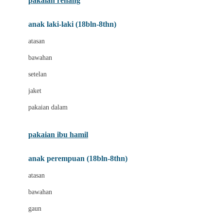
pakaian renang
Bumkins
anak laki-laki (18bln-8thn)
C
atasan
Cetaphil
bawahan
Chicco
setelan
Childlife
jaket
Clevamama
pakaian dalam
Cocolatte
Cottonseeds
pakaian ibu hamil
Cozy N Safe
anak perempuan (18bln-8thn)
Crane
atasan
Cybex
bawahan
D
gaun