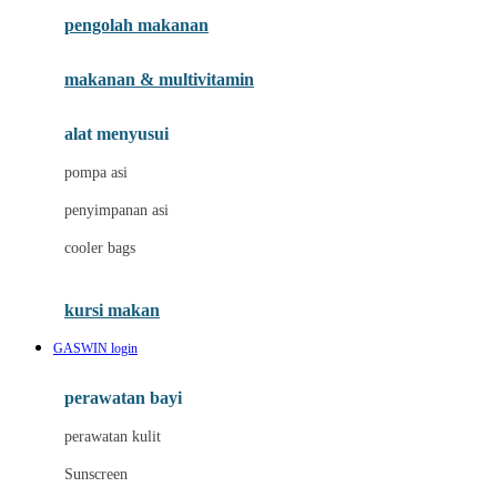
pengolah makanan
Joolz
Jujube
makanan & multivitamin
K
alat menyusui
Kiddycuts
pompa asi
Kumon
penyimpanan asi
L
cooler bags
Leapfrog
kursi makan
Leclerc
GASWIN login
Lee Vierra
Lillebaby
perawatan bayi
Little Bird Told Me
perawatan kulit
Little Miss Janis
Sunscreen