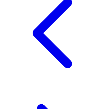
Xootz
Y
Yamatoya
Z
Zaxy
Zoggs
0-9
4Moms
59S