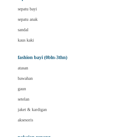
Bio Oil
sepatu bayi
Biolane
sepatu anak
Bite Fighters
sandal
Bizzi Growin
kaus kaki
Blackmores
fashion bayi (0bln-3thn)
Blooming Marvellous
atasan
Bonnels
bawahan
Bravado
gaun
Bruder
setelan
Brush Baby
jaket & kardigan
Buds Organics
aksesoris
Bugaboo
Buggygear