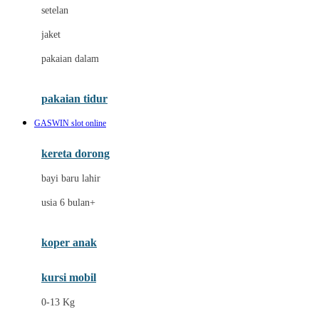
Dae Organics
setelan
Docare
jaket
Doona
pakaian dalam
Down To Earth
Drew
pakaian tidur
Dr. Brown's
GASWIN slot online
E
kereta dorong
ELC
bayi baru lahir
Ergobaby
usia 6 bulan+
Expert Care
koper anak
Ezyroller
kursi mobil
F
0-13 Kg
Felt So Sweet