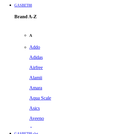
GASBET88
Brand A-Z
A
Addo
Adidas
Airfree
Alamii
Amara
Aqua Scale
Asics
Aveeno
Awan
GASBET88 slot