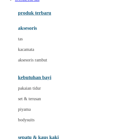
Azetabio
produk terbaru
B
aksesoris
Baabaasheepz
tas
Babiators
kacamata
Baby Dove
aksesoris rambut
Baby Jogger
Baby Rovega
kebutuhan bayi
Babybee
pakaian tidur
Banana Boat
set & terusan
Banz
piyama
Barbie
bodysuits
Beaba
Beauty Barn
sepatu & kaus kaki