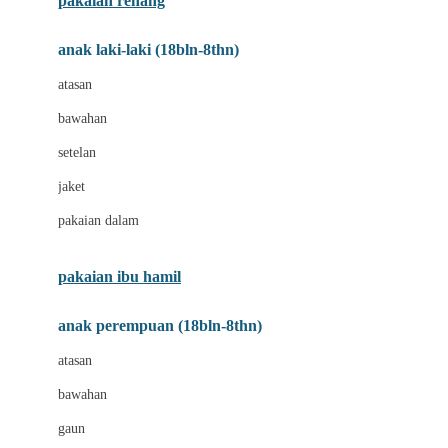
pakaian renang
Bumkins
anak laki-laki (18bln-8thn)
C
atasan
Cetaphil
bawahan
Chicco
setelan
Childlife
jaket
Clevamama
pakaian dalam
Cocolatte
Cottonseeds
pakaian ibu hamil
Cozy N Safe
anak perempuan (18bln-8thn)
Crane
atasan
Cybex
bawahan
D
gaun