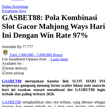
Q
Daftar Keinginan
Keranjang Saya
QV Baby
GASBET88: Pola Kombinasi
R
Slot Gacor Mahjong Ways Hari
Real Shades
Ini Dengan Win Rate 97%
Red Castle
Serendah
Rp 77.777
Ribbon Madness
Earn
1.000.000
-
5.000.000
Bonus
S
Use Installment Options from
.
Laarn more
Available for :
Sebamed
home delivery
store pickup
Silver Cross
GASBET88
merupakan bandar link SLOT HARI INI
Simply Idea
terpercaya gampang menang turun scatter hitam auto maxwin
hari ini rasakan sensasi sensational slot GASBET88 login
Skip Hop
terbaik dan paling terbaru 2026.
Spectra
GASBET88
menghadirkan situs slot terbaru, yang dikenal sebagai
layanan luar negeri terbaik no 1 buat para pecinta slot online