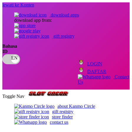
lewati ke Konten
download apps
download app from:
gift registry
Bahasa
ID
LOGIN
DAFTAR
Contact
Us
Toggle Nav
about Kanmo Circle
gift registry
store finder
contact us