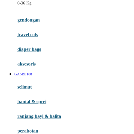
0-36 Kg
Fisher Price
Flipper
gendongan
Friends Of Sally
travel cots
G
diaper bags
Gb
Geko
aksesoris
Graco
GASBET88
Gund
selimut
H
bantal & sprei
Habbie
Haenim
ranjang bayi & balita
Happy Horse
perabotan