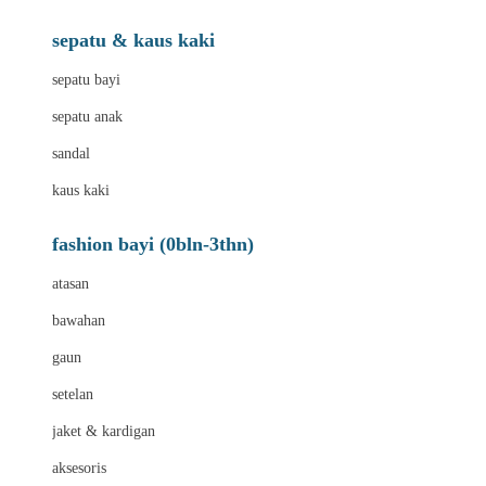
sepatu & kaus kaki
sepatu bayi
sepatu anak
sandal
kaus kaki
fashion bayi (0bln-3thn)
atasan
bawahan
gaun
setelan
jaket & kardigan
aksesoris