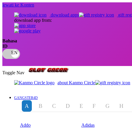
lewati ke Konten
download apps
gift reg
download app from:
Bahasa
ID
Toggle Nav
about Kanmo Circle
GANGSTER4D
A
B
C
D
E
F
G
H
Addo
Adidas