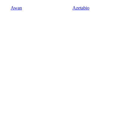
Awan
Azetabio