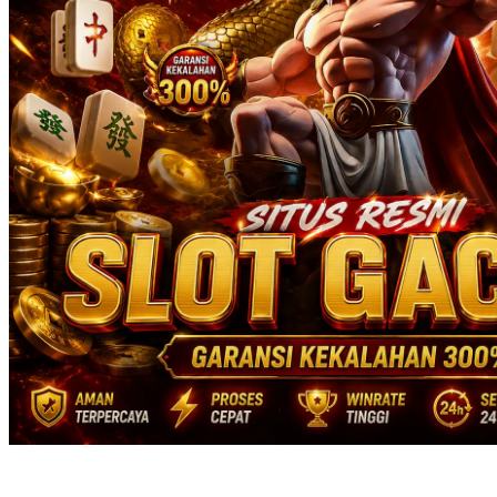
Twistshake
TY Toys
U
V
Veja
Vitaflow
Vtech
W
Waterland
Wellness
X