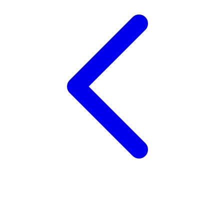
Xootz
Y
Yamatoya
Z
Zaxy
Zoggs
0-9
4Moms
59S