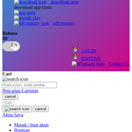
download apps
download app from:
Oh Ma Grain
Okiedog
gift registry
P
Bahasa
ID
Peachy
LOGIN
Phil & Ted's
DAFTAR
Philips Avent
Contact Us
Pigeon
Cari
Playgro
Pencarian Lanjutan
Poled Global
cancel
Cari
Ponycycle
cancel
Puma
Akun Saya
Pureats
Masuk / buat akun
Bantuan