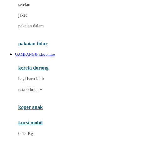
Dae Organics
setelan
Docare
jaket
Doona
pakaian dalam
Down To Earth
Drew
pakaian tidur
Dr. Brown's
GAMPANGJP slot online
E
kereta dorong
ELC
bayi baru lahir
Ergobaby
usia 6 bulan+
Expert Care
koper anak
Ezyroller
kursi mobil
F
0-13 Kg
Felt So Sweet