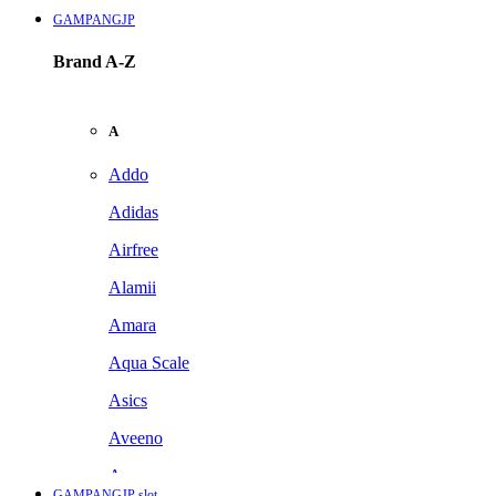
GAMPANGJP
Brand A-Z
A
Addo
Adidas
Airfree
Alamii
Amara
Aqua Scale
Asics
Aveeno
Awan
GAMPANGJP slot