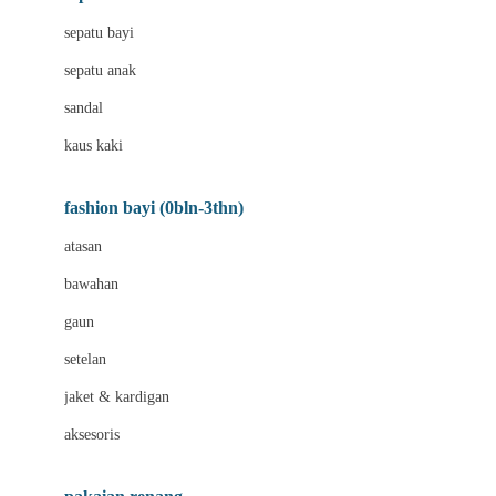
Bio Oil
sepatu bayi
Biolane
sepatu anak
Bite Fighters
sandal
Bizzi Growin
kaus kaki
Blackmores
fashion bayi (0bln-3thn)
Blooming Marvellous
atasan
Bonnels
bawahan
Bravado
gaun
Bruder
setelan
Brush Baby
jaket & kardigan
Buds Organics
aksesoris
Bugaboo
Buggygear