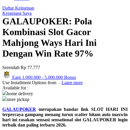
Q
Daftar Keinginan
Keranjang Saya
QV Baby
GALAUPOKER: Pola
R
Kombinasi Slot Gacor
Real Shades
Mahjong Ways Hari Ini
Red Castle
Dengan Win Rate 97%
Ribbon Madness
Serendah
Rp 77.777
S
Earn
1.000.000
-
5.000.000
Bonus
Sebamed
Use Installment Options from
.
Laarn more
Available for :
Silver Cross
home delivery
store pickup
Simply Idea
GALAUPOKER
merupakan bandar link SLOT HARI INI
Skip Hop
terpercaya gampang menang turun scatter hitam auto maxwin
hari ini rasakan sensasi sensational slot GALAUPOKER login
Spectra
terbaik dan paling terbaru 2026.