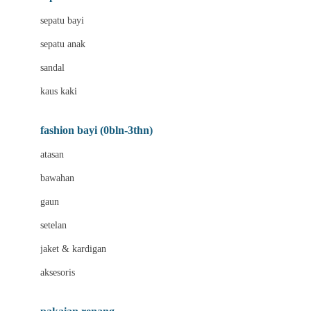
Bio Oil
sepatu bayi
Biolane
sepatu anak
Bite Fighters
sandal
Bizzi Growin
kaus kaki
Blackmores
fashion bayi (0bln-3thn)
Blooming Marvellous
atasan
Bonnels
bawahan
Bravado
gaun
Bruder
setelan
Brush Baby
jaket & kardigan
Buds Organics
aksesoris
Bugaboo
Buggygear