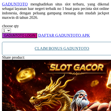
Squishmallows
GADUNTOTO
menghadirkan situs slot terbaru, yang dikenal
sebagai layanan luar negeri terbaik no 1 buat para pecinta slot online
Starbooks
indonesia, dengan peluang gampang menang dan mudah jackpot
Stick-O
maxwin di tahun 2026.
Stokke
choose qty
Sudocrem
DAFTAR GADUNTOTO APK
GADUNTOTO LOGIN
Sumimo
CLAIM BONUS GADUNTOTO
Sunnylife
Share product:
Sun-Staches
Swimava
T
Tommee Tippee
Trunki
Tutti Bambini