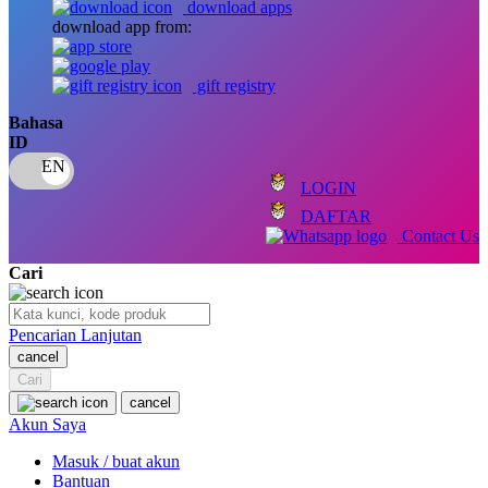
download apps
download app from:
Oh Ma Grain
Okiedog
gift registry
P
Bahasa
ID
Peachy
LOGIN
Phil & Ted's
DAFTAR
Philips Avent
Contact Us
Pigeon
Cari
Playgro
Pencarian Lanjutan
Poled Global
cancel
Cari
Ponycycle
cancel
Puma
Akun Saya
Pureats
Masuk / buat akun
Bantuan