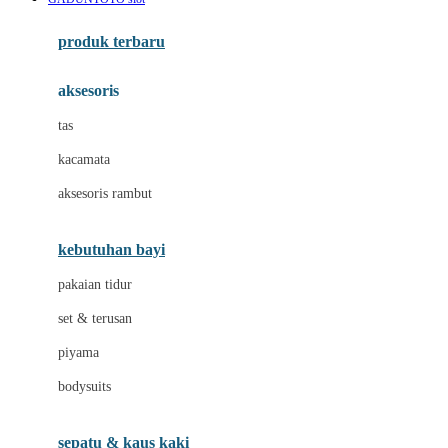
Azetabio
produk terbaru
B
aksesoris
Baabaasheepz
tas
Babiators
kacamata
Baby Dove
aksesoris rambut
Baby Jogger
Baby Rovega
kebutuhan bayi
Babybee
pakaian tidur
Banana Boat
set & terusan
Banz
piyama
Barbie
bodysuits
Beaba
Beauty Barn
sepatu & kaus kaki