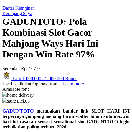
Q
Daftar Keinginan
Keranjang Saya
QV Baby
GADUNTOTO: Pola
R
Kombinasi Slot Gacor
Real Shades
Mahjong Ways Hari Ini
Red Castle
Dengan Win Rate 97%
Ribbon Madness
Serendah
Rp 77.777
S
Earn
1.000.000
-
5.000.000
Bonus
Sebamed
Use Installment Options from
.
Laarn more
Available for :
Silver Cross
home delivery
store pickup
Simply Idea
GADUNTOTO
merupakan bandar link SLOT HARI INI
Skip Hop
terpercaya gampang menang turun scatter hitam auto maxwin
hari ini rasakan sensasi sensational slot GADUNTOTO login
Spectra
terbaik dan paling terbaru 2026.