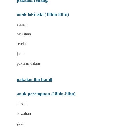
pakaian renang
Bumkins
anak laki-laki (18bln-8thn)
C
atasan
Cetaphil
bawahan
Chicco
setelan
Childlife
jaket
Clevamama
pakaian dalam
Cocolatte
Cottonseeds
pakaian ibu hamil
Cozy N Safe
anak perempuan (18bln-8thn)
Crane
atasan
Cybex
bawahan
D
gaun