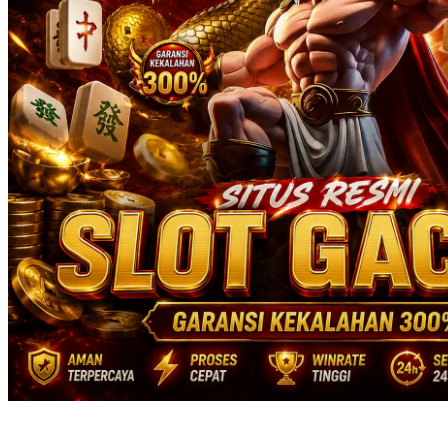
Twistshake
TY Toys
U
V
Veja
Vitaflow
Vtech
W
Waterland
Wellness
X