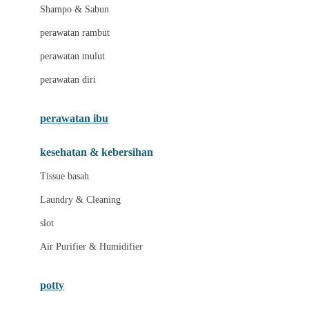
London Taxi
Shampo & Sabun
Love To Dream
perawatan rambut
perawatan mulut
M
perawatan diri
Magformers
Mama's Choice
perawatan ibu
Mamas&Papas
kesehatan & kebersihan
Mamaway
Tissue basah
Maxi Cosi
Laundry & Cleaning
Megabloks
slot
Micro
Air Purifier & Humidifier
MiDeer
Mimi & Lula
potty
Mini Monkey