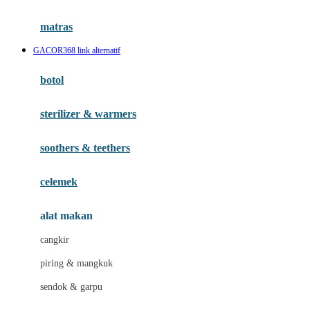
Happy Tummy
Hauck
matras
Havaianas
GACOR368 link alternatif
Hegen
botol
Hot Wheels
sterilizer & warmers
Hybrid
soothers & teethers
I
Inlacta DHA
celemek
Interlac
alat makan
Ivenet
cangkir
J
piring & mangkuk
Jack N Jill
sendok & garpu
Joie