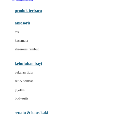
Azetabio
produk terbaru
B
aksesoris
Baabaasheepz
tas
Babiators
kacamata
Baby Dove
aksesoris rambut
Baby Jogger
Baby Rovega
kebutuhan bayi
Babybee
pakaian tidur
Banana Boat
set & terusan
Banz
piyama
Barbie
bodysuits
Beaba
Beauty Barn
sepatu & kaus kaki