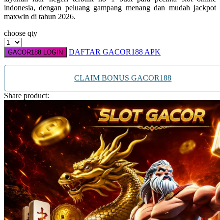
Squishmallows
indonesia, dengan peluang gampang menang dan mudah jackpot
maxwin di tahun 2026.
Starbooks
choose qty
Stick-O
Stokke
DAFTAR GACOR188 APK
GACOR188 LOGIN
Sudocrem
CLAIM BONUS GACOR188
Sumimo
Share product:
Sunnylife
Sun-Staches
Swimava
T
Tommee Tippee
Trunki
Tutti Bambini