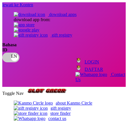
lewati ke Konten
download apps
download app from:
gift registry
Bahasa
ID
LOGIN
DAFTAR
Contact
Us
Toggle Nav
about Kanmo Circle
gift registry
store finder
contact us