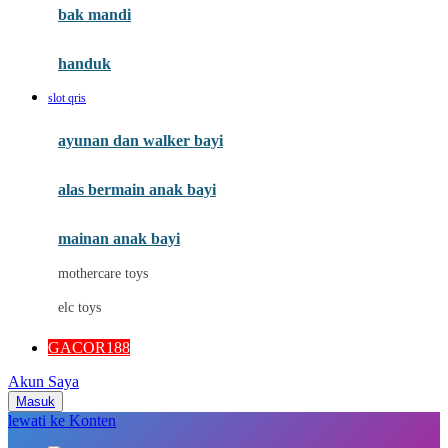
Moby
bak mandi
Momami
handuk
Mothercare
slot qris
Mustela
ayunan dan walker bayi
My Buddy Tag
My K
alas bermain anak bayi
N
mainan anak bayi
Naif
mothercare toys
Nike
elc toys
Nordic Natural
GACOR188
Nuby
Akun Saya
Nuna
Masuk
lewati ke Konten
O