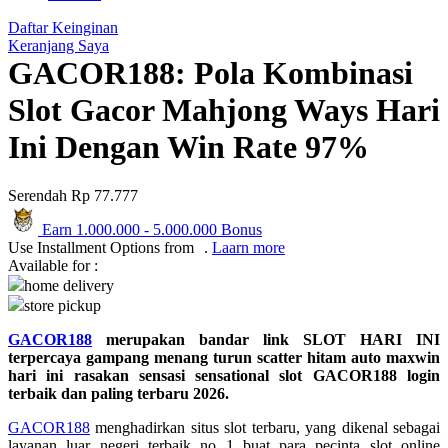
Q
Daftar Keinginan
Keranjang Saya
QV Baby
GACOR188: Pola Kombinasi
R
Slot Gacor Mahjong Ways Hari
Real Shades
Ini Dengan Win Rate 97%
Red Castle
Serendah
Rp 77.777
Ribbon Madness
Earn
1.000.000
-
5.000.000
Bonus
S
Use Installment Options from
.
Laarn more
Available for :
Sebamed
home delivery
store pickup
Silver Cross
GACOR188
merupakan bandar link SLOT HARI INI
Simply Idea
terpercaya gampang menang turun scatter hitam auto maxwin
hari ini rasakan sensasi sensational slot GACOR188 login
Skip Hop
terbaik dan paling terbaru 2026.
Spectra
GACOR188
menghadirkan situs slot terbaru, yang dikenal sebagai
layanan luar negeri terbaik no 1 buat para pecinta slot online