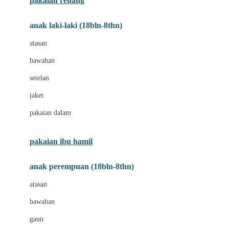
pakaian renang
Bumkins
anak laki-laki (18bln-8thn)
C
atasan
Cetaphil
bawahan
Chicco
setelan
Childlife
jaket
Clevamama
pakaian dalam
Cocolatte
Cottonseeds
pakaian ibu hamil
Cozy N Safe
anak perempuan (18bln-8thn)
Crane
atasan
Cybex
bawahan
D
gaun