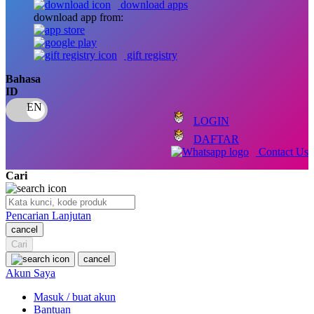
download apps
download app from:
Oh Ma Grain
Okiedog
gift registry
P
Bahasa
ID
Peachy
LOGIN
Phil & Ted's
DAFTAR
Philips Avent
Contact Us
Pigeon
Cari
Playgro
Pencarian Lanjutan
Poled Global
cancel
Cari
Ponycycle
cancel
Puma
Akun Saya
Pureats
Masuk / buat akun
Bantuan