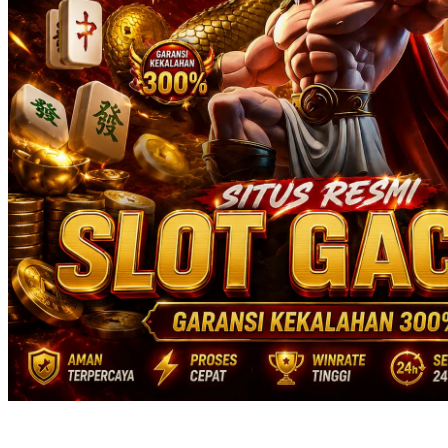
Twistshake
TY Toys
U
V
Veja
Vitaflow
Vtech
W
Waterland
Wellness
X