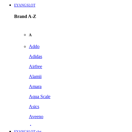
EYANGSLOT
Brand A-Z
A
Addo
Adidas
Airfree
Alamii
Amara
Aqua Scale
Asics
Aveeno
Awan
EYANGSLOT slot