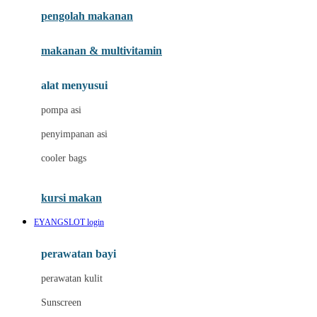
pengolah makanan
Joolz
Jujube
makanan & multivitamin
K
alat menyusui
Kiddycuts
pompa asi
Kumon
penyimpanan asi
L
cooler bags
Leapfrog
kursi makan
Leclerc
EYANGSLOT login
Lee Vierra
Lillebaby
perawatan bayi
Little Bird Told Me
perawatan kulit
Little Miss Janis
Sunscreen