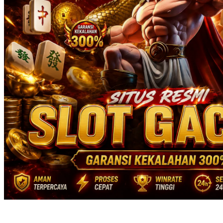
Twistshake
TY Toys
U
V
Veja
Vitaflow
Vtech
W
Waterland
Wellness
X