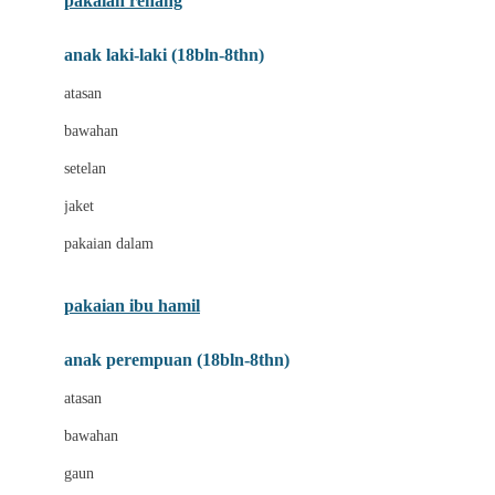
pakaian renang
Bumkins
anak laki-laki (18bln-8thn)
C
atasan
Cetaphil
bawahan
Chicco
setelan
Childlife
jaket
Clevamama
pakaian dalam
Cocolatte
Cottonseeds
pakaian ibu hamil
Cozy N Safe
anak perempuan (18bln-8thn)
Crane
atasan
Cybex
bawahan
D
gaun