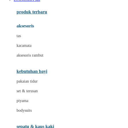
Azetabio
produk terbaru
B
aksesoris
Baabaasheepz
tas
Babiators
kacamata
Baby Dove
aksesoris rambut
Baby Jogger
Baby Rovega
kebutuhan bayi
Babybee
pakaian tidur
Banana Boat
set & terusan
Banz
piyama
Barbie
bodysuits
Beaba
Beauty Barn
sepatu & kaus kaki