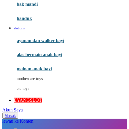
Moby
bak mandi
Momami
handuk
Mothercare
slot qris
Mustela
ayunan dan walker bayi
My Buddy Tag
My K
alas bermain anak bayi
N
mainan anak bayi
Naif
mothercare toys
Nike
elc toys
Nordic Natural
EYANGSLOT
Nuby
Akun Saya
Nuna
Masuk
lewati ke Konten
O