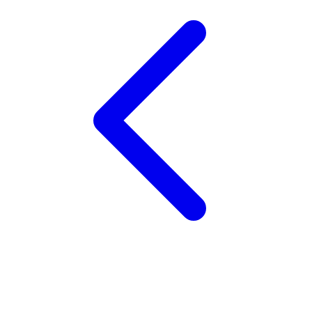
Xootz
Y
Yamatoya
Z
Zaxy
Zoggs
0-9
4Moms
59S