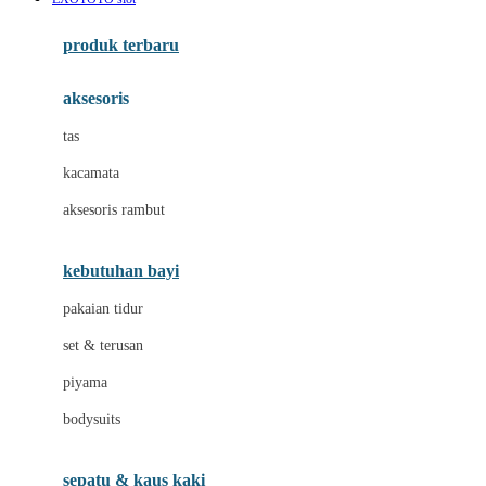
Azetabio
produk terbaru
B
aksesoris
Baabaasheepz
tas
Babiators
kacamata
Baby Dove
aksesoris rambut
Baby Jogger
Baby Rovega
kebutuhan bayi
Babybee
pakaian tidur
Banana Boat
set & terusan
Banz
piyama
Barbie
bodysuits
Beaba
Beauty Barn
sepatu & kaus kaki