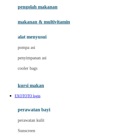
pengolah makanan
Joolz
Jujube
makanan & multivitamin
K
alat menyusui
Kiddycuts
pompa asi
Kumon
penyimpanan asi
L
cooler bags
Leapfrog
kursi makan
Leclerc
EXOTOTO login
Lee Vierra
Lillebaby
perawatan bayi
Little Bird Told Me
perawatan kulit
Little Miss Janis
Sunscreen