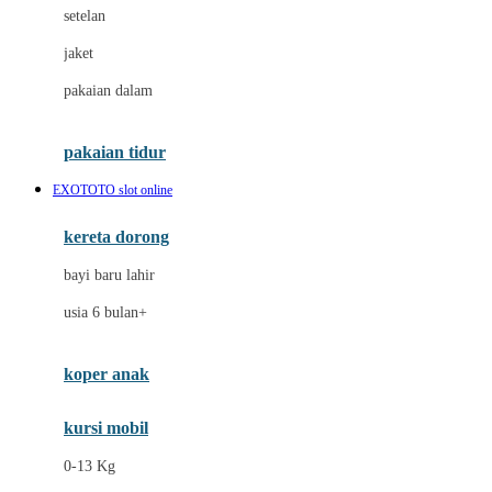
Dae Organics
setelan
Docare
jaket
Doona
pakaian dalam
Down To Earth
Drew
pakaian tidur
Dr. Brown's
EXOTOTO slot online
E
kereta dorong
ELC
bayi baru lahir
Ergobaby
usia 6 bulan+
Expert Care
koper anak
Ezyroller
kursi mobil
F
0-13 Kg
Felt So Sweet