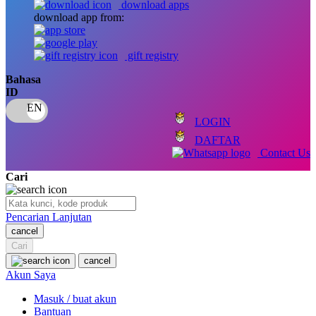
download apps
download app from:
Oh Ma Grain
Okiedog
gift registry
P
Bahasa
ID
Peachy
LOGIN
Phil & Ted's
DAFTAR
Philips Avent
Contact Us
Pigeon
Cari
Playgro
Pencarian Lanjutan
Poled Global
cancel
Cari
Ponycycle
cancel
Puma
Akun Saya
Pureats
Masuk / buat akun
Bantuan