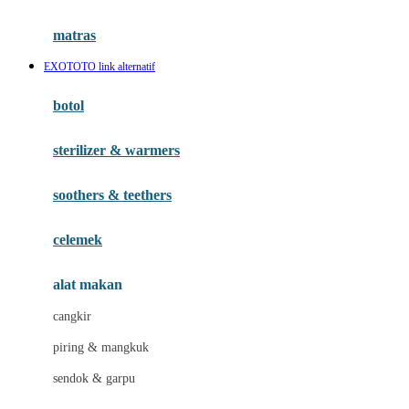
Happy Tummy
Hauck
matras
Havaianas
EXOTOTO link alternatif
Hegen
botol
Hot Wheels
sterilizer & warmers
Hybrid
soothers & teethers
I
Inlacta DHA
celemek
Interlac
alat makan
Ivenet
cangkir
J
piring & mangkuk
Jack N Jill
sendok & garpu
Joie