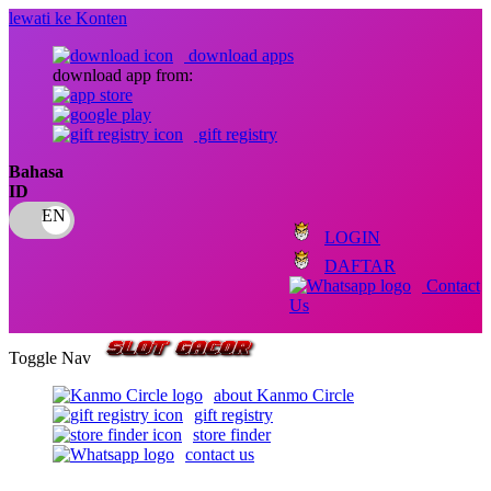
lewati ke Konten
download apps
download app from:
gift registry
Bahasa
ID
LOGIN
DAFTAR
Contact
Us
Toggle Nav
about Kanmo Circle
gift registry
store finder
contact us