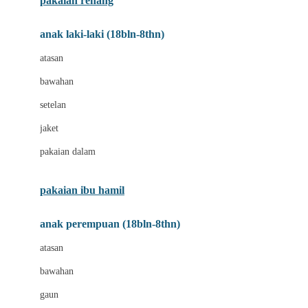
pakaian renang
Bumkins
anak laki-laki (18bln-8thn)
C
atasan
Cetaphil
bawahan
Chicco
setelan
Childlife
jaket
Clevamama
pakaian dalam
Cocolatte
Cottonseeds
pakaian ibu hamil
Cozy N Safe
anak perempuan (18bln-8thn)
Crane
atasan
Cybex
bawahan
D
gaun