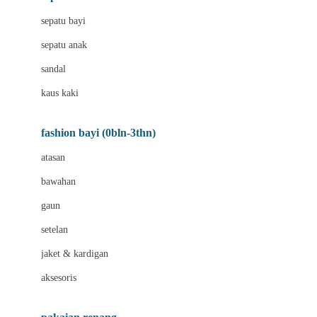
Bio Oil
sepatu bayi
Biolane
sepatu anak
Bite Fighters
sandal
Bizzi Growin
kaus kaki
Blackmores
fashion bayi (0bln-3thn)
Blooming Marvellous
atasan
Bonnels
bawahan
Bravado
gaun
Bruder
setelan
Brush Baby
jaket & kardigan
Buds Organics
aksesoris
Bugaboo
Buggygear